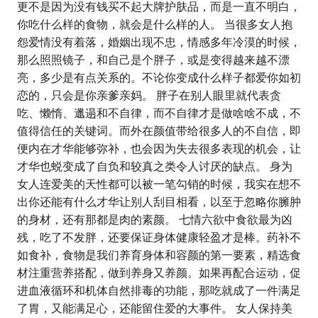
更不是因为没有钱买不起大牌护肤品，而是一直不明白，
你吃什么样的食物，就会是什么样的人。 当很多女人抱
怨爱情没有着落，婚姻出现不忠，情感多年冷漠的时候，
那么照照镜子，和自己是个胖子，或是变得越来越不漂
亮，多少是有点关系的。不论你变成什么样子都爱你如初
恋的，只会是你亲爹亲妈。 胖子在别人眼里就代表贪
吃、懒惰、邋遢和不自律，而不自律才是做啥啥不成，不
值得信任的关键词。而外在颜值带给很多人的不自信，即
便内在才华能够弥补，也会因为失去很多表现的机会，让
才华也蜕变成了自负和较真之类令人讨厌的缺点。 身为
女人连爱美的天性都可以被一笔勾销的时候，我实在想不
出你还能有什么才华让别人刮目相看，以至于忽略你臃肿
的身材，还有那都是肉的素颜。 七情六欲中食欲最为凶
残，吃了不发胖，还要保证身体健康轻盈才是棒。药补不
如食补，食物是我们养育身体和容颜的第一要素，精选食
材注重营养搭配，做到养身又养颜。如果再配合运动，促
进血液循环和机体自然排毒的功能，那吃就成了一件满足
了胃，又能满足心，还能留住爱的大事件。 女人保持美