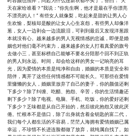
时容颜也憔悴，问起为什么连新衣都不买了，答曰：“天
天在家给谁看？”我说：“你先生啊，他才是最在乎你漂亮
不漂亮的人！” 有些女人就像梨，吃起来是甜的让男人心
生欢愉，梨核却是酸的让女人心生哀怨，有些男人却像洋
葱，女人一边剥会一边流眼泪，可剥到最后又发现洋葱跟
本就没有心。越来越多的男人无视情感的忠诚，即便是婚
姻也对他们毫不约束力，越来越多的女人打着真爱的旗号
去做小三，甚至标榜自己能够不要名分陪那个回不到正轨
的男人到永远。时间，却会给这样的男女一记响亮的耳
光，因为爱情的本质是纯净和自由，婚姻的本质是安全和
陪伴，离开了这些任何情感都不可能长久。可那些在爱情
里慵懒的女人，婚姻里放弃了自己的妻子，你的颜值还剩
下多少？除了纠缠、吃醋、抱怨、辛苦，你的生活情趣还
剩下多少？除了电视、电脑、手机、吃饭，你的爱好还剩
下多少？乏味都是从自己开始的，然后彼此抱怨又彼此厌
倦。忙根本不是借口，除了出身就含着金钥匙的富二代，
我们每个人都生活的不容易，茫茫人海拥有爱情婚姻已属
幸运，不珍惜不长进连脸都做了放弃，就纯属自找了。如