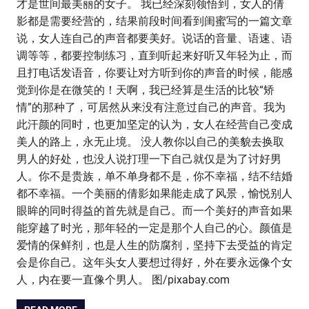
才是世间最美丽的女子。 我已经深刻领悟到，女人的倩
影都是需要经营的，结果前段时间看到闺蜜写的一篇文章
说，女人连自己的声音都要美好。说话的音量、语速、语
调等等，都要控制练习，直到听起来好听又年轻为止，而
且打电话发语音，你要让对方听到你的声音的时候，能感
觉到你是在微笑的！天啊，我已经算是生活的比较“矫
情”的那种了，可居然从来没有注意过自己的声音。我为
此汗颜的同时，也更加坚定的认为，女人在经营自己变成
美人的路上，永无止境。 没人教你以自己的美貌去换取
男人的好处，也没人说打理一下自己就仅是为了讨好男
人。你不是贵族，单不单身都不是，你不幸福，结不结婚
都不幸福。一个美丽的倩影如果能走成了风景，愉悦别人
眼眸的同时得益的首先就是自己。而一个美好的声音如果
能穿越了时光，那年轻的一定是那个人自己的心。颜值是
爱情的保鲜剂，也是人生的防腐剂，坚持下去受益的肯定
会是你自己。这年头女人要想过得好，外在要永远像个女
人，内在要一直像个男人。 图/pixabay.com