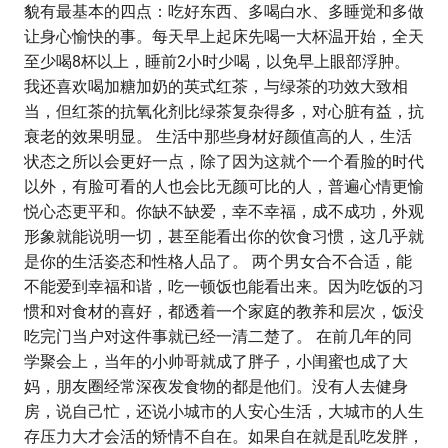
貌有最基本的四点：吃好东西、多喝白水、多睡觉和多做
让身心愉快的事。每天早上起床先喝一大杯温开始，全天
至少喝8杯以上，睡前2小时少喝，以免早上眼部浮肿。
我还喜欢喝加糖加奶的英式红茶，与绿茶的功效大致相
当，但红茶的抗氧化剂比绿茶复杂得多，对心脏有益，抗
衰老的效果明显。 生活中那些身材好颜值高的人，生活
状态之所以会更好一点，除了因为这就个一个看脸的时代
以外，有脸可看的人也会比无颜可比的人，普遍心情更愉
悦心态更平和。你缺不缺爱，幸不幸福，成不成功，外观
形象就能说明一切，甚至能看出你的饮食习惯，这几乎就
是你的生活姿态和性格人品了。 两个男女合不合适，能
不能爱到幸福和谐，吃一顿饭也能看出来。因为吃饭的习
惯和对食材的喜好，都透着一个家庭的教养和层次，饭没
吃完门当户对这件事就已经一清二楚了。 在前几年的同
学聚会上，当年的小帅哥就成了胖子，小闺蜜也成了大
妈，朋友圈经常深夜发食物的都是他们。没有人去健身
房，说自己忙，还说小城市的人安心生活，大城市的人生
存压力大才会活的矫情不自在。如果自在就是乱吃发胖，