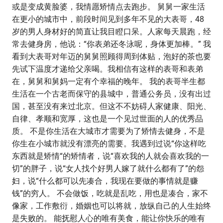
或是变成黄脸婆，我情愿矫情点去跑步。 舅舅一家生活
在更小的城市中，前段时间见到多年不见的大表哥，48
岁的男人身材好的简直让我目瞪口呆。人家每天晨跑，经
常去健身房，他说：“你表弟还冬泳呢，身体更加棒。” 我
看到大表哥对年迈的舅舅照顾得周到体贴，泡好的茶也要
先试下温度才递给父亲喝。我相信有这样的表哥和表弟
在，舅舅和舅妈一定有个幸福的晚年。 我的表哥半生都
生活在一个古老而保守的县城中，普通公务员，没有出过
国，甚至没有来过北京。但这不不妨碍人家健康、阳光、
自律、孝顺和宽厚，这也是一个见过世面的人的优秀品
质。 不是你生活在大城市才需要为了矫情去健身，不是
你生在小城市就没有漂亮的需要。我遇到过说“你这样吃
东西就是矫情“的矫情者，说“喜欢我的人就会喜欢我的一
切”的胖子，说“女人找个好男人嫁了就什么都有了”的怨
妇，说“什么都可以先凑合，我现在要做的事情就是赚
钱”的穷人。 不会做饭，吃就是乱吃，用也是凑合，家不
像家，工作敷衍，婚姻也可以将就，放纵自己的人生始终
是失败的。 能抚慰人心的唯有美食，能让你快乐的唯有