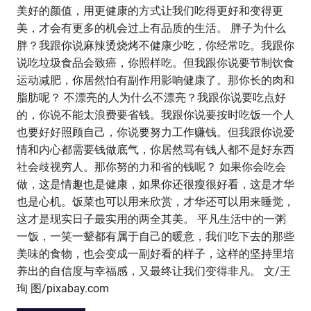
美好的颜值，用更健康的方式让我们吃得更好和变得更
美，才会有更多的机会过上有品质的生活。 胖子为什么
胖？我跟你说麻辣烫烧烤不健康少吃，你经常吃。我跟你
说吃垃圾食品会致癌，你照样吃。但我跟你说要节制饮食
运动减肥，你居然怕有副作用影响健康了。那你长的肉和
脂肪呢？ 不漂亮的人为什么不漂亮？我跟你说要吃点好
的，你说不能太浪费要省钱。我跟你说要按时吃饭一个人
也要好好照顾自己，你说要努力工作赚钱。但我跟你说爱
情和内心都需要钱做底气，你居然骂有钱人都不是好东西
社会歧视穷人。那你努的力和省的钱呢？ 如果你会吃会
做，这是情趣也是健康，如果你还很瘦很好看，这是才华
也是心机。饭菜也可以用来欣赏，才华还可以用来睡觉，
这才是现实日子最实用的两全其美。 平凡生活中的一粥
一饭，一笑一颦都有属于自己的暖意，我们吃下去的那些
美味的食物，也会变成一副好看的样子，这样的坚持里培
养出的自信度与幸福感，又最终让我们变得非凡。 文/王
珣 图/pixabay.com