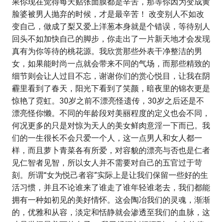
果你现在觉得每天贴张面膜都是辛苦，那等你因为变成黄
脸婆被男人抛弃的时候，才是最辛苦！ 改变别人不如改
变自己，做成了梨又爱上洋葱本身就是个错误，等待别人
回头不如加快自己的脚步，你走出了一片新天地才会发现
真有为你等待的桃花源。我欣赏那些外表干净整洁的男
女，如果能时尚一点就会带来不同的气场，而那些精致的
细节则会让人过目不忘，谢谢你们的赏心悦目，让我在阴
霾里看到了春天，阳光下看到了笑颜，暗夜里的锦衣更是
惊艳了霓虹。30岁之前不漂亮怪遗传，30岁之后还是不
漂亮怪你懒。不同的年龄段对美丽程度的定义也会不同，
何况更多的只是对惊为天人的美女鲜肉意淫一下而已。我
们的一生很长不会只爱一个人，这一点男人和女人都一
样，而且萝卜青菜各有所爱，对容貌的漂亮与否也是仁者
见仁智者见智，所以女人并不需要对自己的五官过于苛
刻。所谓“女为悦己者容”实际上是让我们保留一些好的生
活习惯，并且不论谁来了谁走了谁年轻谁老去，我们都能
拥有一种如初见的美好情怀。这会陶冶我们的灵魂，渐渐
的，优雅和从容，淡定和恬静就会渗透至我们的血脉，这