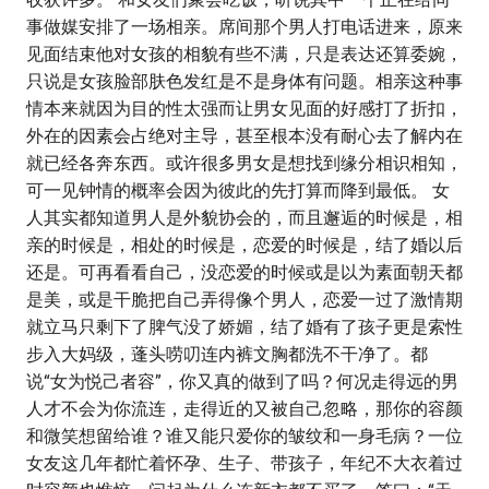
事做媒安排了一场相亲。席间那个男人打电话进来，原来
见面结束他对女孩的相貌有些不满，只是表达还算委婉，
只说是女孩脸部肤色发红是不是身体有问题。相亲这种事
情本来就因为目的性太强而让男女见面的好感打了折扣，
外在的因素会占绝对主导，甚至根本没有耐心去了解内在
就已经各奔东西。或许很多男女是想找到缘分相识相知，
可一见钟情的概率会因为彼此的先打算而降到最低。 女
人其实都知道男人是外貌协会的，而且邂逅的时候是，相
亲的时候是，相处的时候是，恋爱的时候是，结了婚以后
还是。可再看看自己，没恋爱的时候或是以为素面朝天都
是美，或是干脆把自己弄得像个男人，恋爱一过了激情期
就立马只剩下了脾气没了娇媚，结了婚有了孩子更是索性
步入大妈级，蓬头唠叨连内裤文胸都洗不干净了。都
说“女为悦己者容”，你又真的做到了吗？何况走得远的男
人才不会为你流连，走得近的又被自己忽略，那你的容颜
和微笑想留给谁？谁又能只爱你的皱纹和一身毛病？一位
女友这几年都忙着怀孕、生子、带孩子，年纪不大衣着过