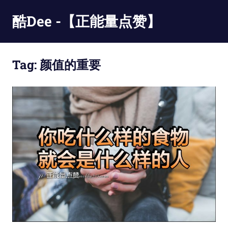
Skip
酷Dee -【正能量点赞】
to
content
没
有
Tag:
颜值的重要
最
酷
只
有
更
酷