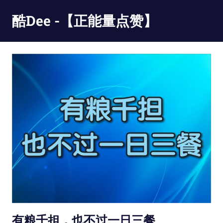
Skip
酷Dee -【正能量点赞】
to
content
没
有
最
酷
只
有
更
酷
有粮千担，也不过一日三餐