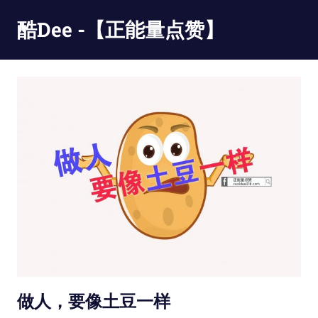
Skip
酷Dee -【正能量点赞】
to
content
没
有
最
酷
只
有
更
酷
做人，要像土豆一样