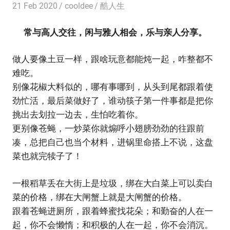
21 Feb 2020
cooldee
酷人生
常与高人交往，闲与雅人相会，乐与亲人分享。
做人要像土豆一样，跟啥玩意都能炖一起，咋整都不
难吃。
别像花椒大料似的，哪有事哪到，从头到尾都跟着使
劲忙活，最后菜做好了，谁动筷子第一件事都是把你
挑出去划拉一边去，生怕吃着你。
更别像苍蝇，一炒菜你就煽呼小翅膀劲劲的往跟前
凑，总把自己也当个材料，进锅里命搭上不说，这盘
菜也就完犊子了！
一根稻草丢在大街上是垃圾，绑在大白菜上可以卖白
菜的价格，绑在大闸蟹上就是大闸蟹的价格。
跟着苍蝇进厕所，跟着蜂蜜找花朵；和勤奋的人在一
起，你不会懒惰；和积极的人在一起，你不会消沉。