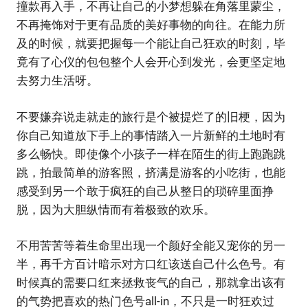
撞款再入手，不再让自己的小梦想躲在角落里蒙尘，
不再掩饰对于更有品质的美好事物的向往。在能力所
及的时候，就要把握每一个能让自己狂欢的时刻，毕
竟有了心仪的包包整个人会开心到发光，会更坚定地
去努力生活呀。
不要嫌弃说走就走的旅行是个被提烂了的旧梗，因为
你自己知道放下手上的事情踏入一片新鲜的土地时有
多么畅快。即使像个小孩子一样在陌生的街上跑跑跳
跳，拍最简单的游客照，挤满是游客的小吃街，也能
感受到另一个敢于疯狂的自己从整日的琐碎里面挣
脱，因为大胆纵情而有着极致的欢乐。
不用苦苦等着生命里出现一个颜好全能又宠你的另一
半，再千方百计暗示对方口红该送自己什么色号。有
时候真的需要口红来拯救丧气的自己，那就拿出该有
的气势把喜欢的热门色号all-in，不只是一时狂欢过