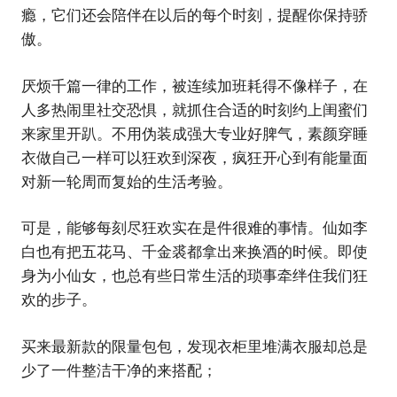
瘾，它们还会陪伴在以后的每个时刻，提醒你保持骄
傲。
厌烦千篇一律的工作，被连续加班耗得不像样子，在
人多热闹里社交恐惧，就抓住合适的时刻约上闺蜜们
来家里开趴。不用伪装成强大专业好脾气，素颜穿睡
衣做自己一样可以狂欢到深夜，疯狂开心到有能量面
对新一轮周而复始的生活考验。
可是，能够每刻尽狂欢实在是件很难的事情。仙如李
白也有把五花马、千金裘都拿出来换酒的时候。即使
身为小仙女，也总有些日常生活的琐事牵绊住我们狂
欢的步子。
买来最新款的限量包包，发现衣柜里堆满衣服却总是
少了一件整洁干净的来搭配；