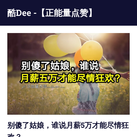
Skip
酷Dee -【正能量点赞】
to
content
没
有
最
酷
只
有
更
酷
别傻了姑娘，谁说月薪5万才能尽情狂
欢？