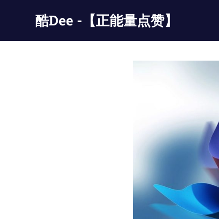
Skip
酷Dee -【正能量点赞】
to
content
没
有
最
酷
只
有
更
酷