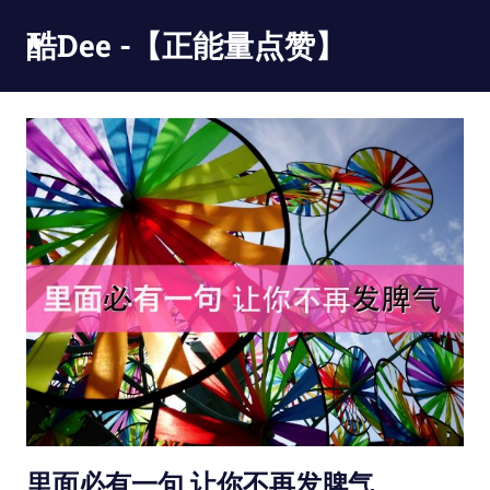
Skip
酷Dee -【正能量点赞】
to
content
没
有
最
酷
只
有
更
酷
里面必有一句 让你不再发脾气