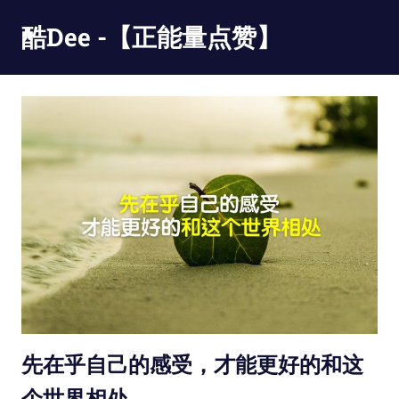
Skip
酷Dee -【正能量点赞】
to
content
没
有
最
酷
只
有
更
酷
先在乎自己的感受，才能更好的和这
个世界相处