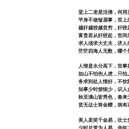
堂上二老是活佛，何用
平身不做皱眉事，世上
越奸越狡越贫穷，奸狡
富贵若从奸狡起，世间
求人须求大丈夫，济人
茫茫四海人无数，哪个
人情是水分高下，世事
如山不怕伤人虎，只怕
务求到处人情好，不饮
知事少时烦恼少，识人
秋至满山皆秀色，春来
贫无达士将金赠，病有
美人卖笑千金易，壮士
少时总觉为人易，华年