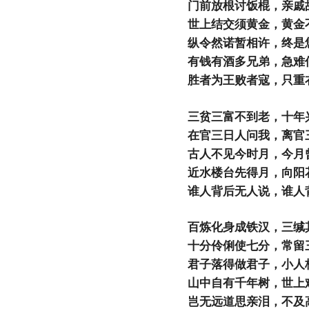
门前放根讨饭棍，亲戚
世上结交须黄金，黄金
纵令然诺暂相许，终是
有钱有酒多兄弟，急难
胜者为王败者寇，只重
三贫三富不到老，十年
在官三日人问我，离官
古人不见今时月，今月
近水楼台先得月，向阳
谁人背后无人说，谁人
百炼化身成铁汉，三缄
十分伶俐使七分，常留
君子落得做君子，小人
山中自有千年树，世上
岂无远道思亲泪，不及