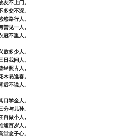
故友不上门。
不多交不深。
悠悠路行人。
何曽见一人。
衣冠不重人。
兴败多少人。
三日我问人。
曾经照古人。
花木易逢春。
背后不说人。
其口学金人。
三分与儿孙。
枉自做小人。
难逢百岁人。
高堂念子心。