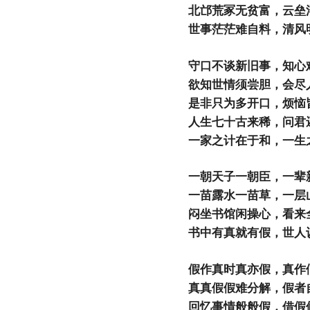
北邙荒冢无贫富，云垒
世事茫茫难自料，清风
守口不谈新旧事，知心
欲知世情须尝胆，会尽
是非只为多开口，烦恼
人生七十古来稀，问君
一家之计在于和，一生
一朝天子一朝臣，一辈
一苗露水一苗草，一层
闷坐书馆闲操心，看来
书中有真就有假，世人
假作真时真亦假，真作
真真假假难分解，假者
回忆事情般般假，借假