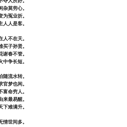
不夺人所好。
闲杂莫劳心。
变为冤业折。
主人人是客。
在人不在天。
难买子孙贤。
花谢春不管。
火中争长短。
怕随流水转。
求官梦也闲。
不富命穷人。
由来最易醒。
天下难满升。
无情世间多。