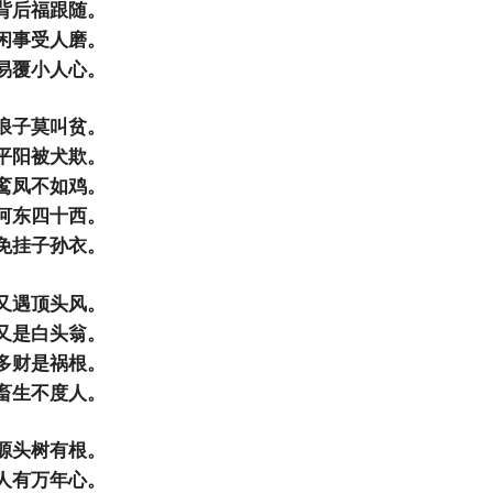
背后福跟随。
闲事受人磨。
易覆小人心。
浪子莫叫贫。
平阳被犬欺。
鸾凤不如鸡。
河东四十西。
免挂子孙衣。
又遇顶头风。
又是白头翁。
多财是祸根。
畜生不度人。
源头树有根。
人有万年心。