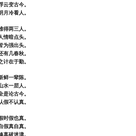
浮云变古今。
明月冷看人。
难得两三人。
人情暗点头。
皆为强出头。
还有几春秋。
之计在于勤。
新鲜一辈陈。
山水一层人。
全是论古今。
认假不认真。
假时假也真。
自假真自真。
修真破迷津。