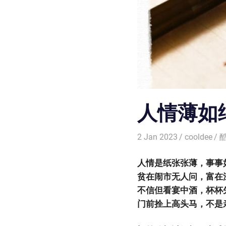
人情薄如
2 Jan 2023
cooldee
人情是纸张张薄，事事
贫在闹市无人问，富在
不信但看宴中酒，杯杯
门前拴上高头马，不是