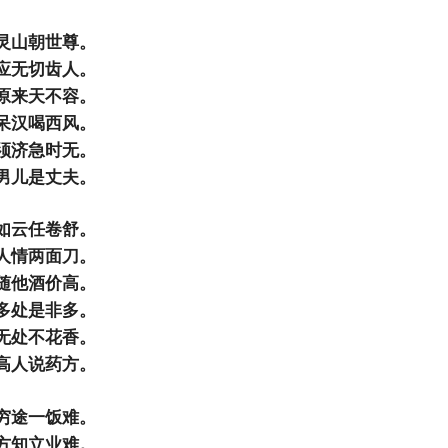
灵山朝世尊。
应无切齿人。
原来天不容。
呆汉喝西风。
须济急时无。
男儿是丈夫。
如云任卷舒。
人情两面刀。
随他酒价高。
多处是非多。
无处不花香。
高人说药方。
穷途一饭难。
方知立业难。