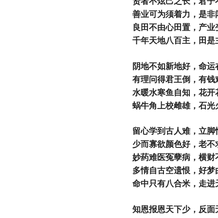
贤者不炫己之长，君子
善业可为须着力，是非
良田不由心田置，产业
千年天地八百主，田是
阴地不如新地好，命运
有理问得君王倒，有钱
水暖水寒鱼自知，花开
蜗牛角上校雌雄，石光
留心学到古人难，立脚
少而寡欲颜色好，老不
妙药难医冤孽病，横财
多情自古空遗恨，好梦
命中只有八合米，走进
知恩报恩天下少，反面