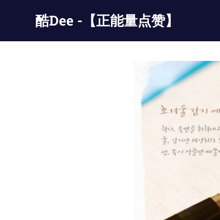
Skip
酷Dee -【正能量点赞】
to
content
没
有
最
酷
只
有
更
酷