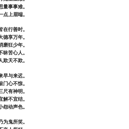
思量事事难。
一点上眉端。
皆在行善时。
大德享万年。
消磨狂少年。
不昧苦心人。
人欺天不欺。
来早与来迟。
敲门心不惊。
三尺有神明。
宜解不宜结。
小怨动声色。
乃为鬼所笑。