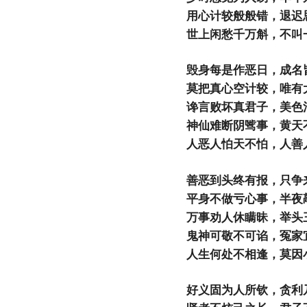
用心计较般般错，退迟
世上闲愁千万斛，不叫
毁身每是作恶日，成名
莫把真心空计较，唯有
谗言败坏真君子，美色
神仙难断阴骘事，黄天
人恶人怕天不怕，人善
善恶到头终有报，只争
平身不做亏心事，半夜
万事劝人休瞒昧，举头
鬼神可敬不可谄，冤家
人生何处不相逢，莫因
好义固为人所钦，贪利