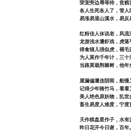
荣宠旁边辱等待，贫贱
各人生死各人了，管人
易涨易退山溪水，易反
红粉佳人休说老，风流
龙游浅水遭虾戏，虎落
得食猫儿强似虎，褪毛
为人莫作千年计，三十
当路莫栽荆棘树，他年
屋漏偏遭连阴雨，船慢
记得少年骑竹马，看看
美人绝色原妖物，乱世
畜生易度人难度，宁度
天作棋盘星作子，水有
昨日花开今日谢，百年