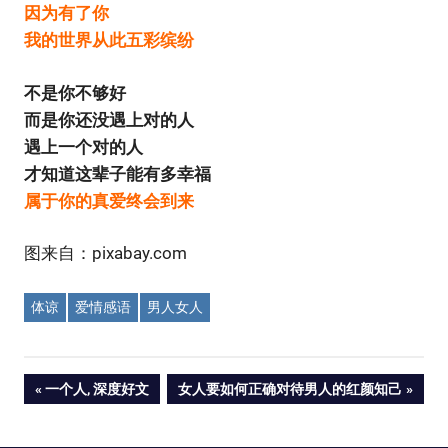
因为有了你
我的世界从此五彩缤纷
不是你不够好
而是你还没遇上对的人
遇上一个对的人
才知道这辈子能有多幸福
属于你的真爱终会到来
图来自：pixabay.com
体谅
爱情感语
男人女人
Post
PREVIOUS
NEXT
一个人, 深度好文
女人要如何正确对待男人的红颜知己
POST:
POST:
navigation