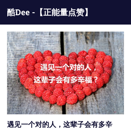
Skip
酷Dee -【正能量点赞】
to
content
没
有
最
酷
只
有
更
酷
遇见一个对的人，这辈子会有多辛