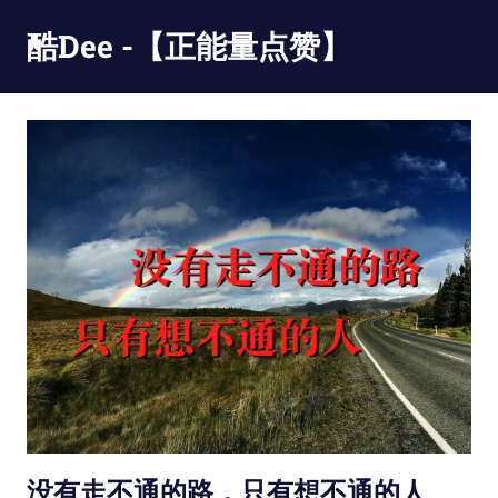
Skip
酷Dee -【正能量点赞】
to
content
没
有
最
酷
只
有
更
酷
没有走不通的路，只有想不通的人