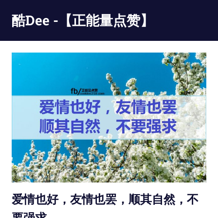
Skip
酷Dee -【正能量点赞】
to
content
没
有
最
酷
只
有
更
酷
爱情也好，友情也罢，顺其自然，不
要强求