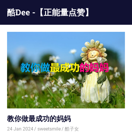
Skip
酷Dee -【正能量点赞】
to
content
没
有
最
酷
只
有
更
酷
教你做最成功的妈妈
24 Jan 2024
sweetsmile
酷子女