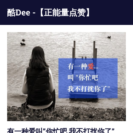
Skip
酷Dee -【正能量点赞】
to
content
没
有
最
酷
只
有
更
酷
有一种爱叫”你忙吧,我不打扰你了”