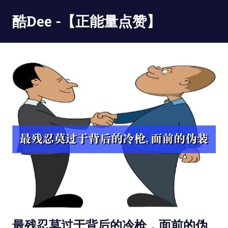
Skip
酷Dee -【正能量点赞】
to
content
没
有
最
酷
只
有
更
酷
最残忍莫过于背后的冷枪，面前的伪