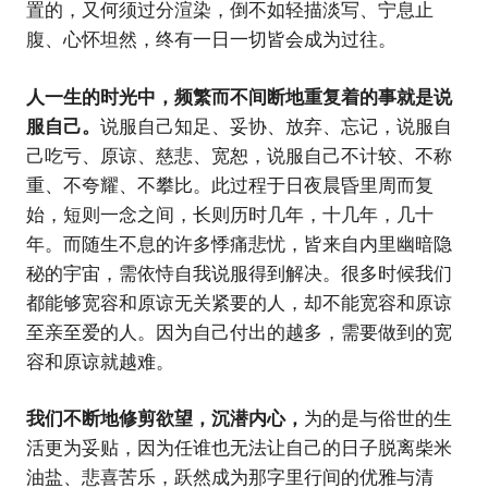
置的，又何须过分渲染，倒不如轻描淡写、宁息止
腹、心怀坦然，终有一日一切皆会成为过往。
人一生的时光中，频繁而不间断地重复着的事就是说
服自己。
说服自己知足、妥协、放弃、忘记，说服自
己吃亏、原谅、慈悲、宽恕，说服自己不计较、不称
重、不夸耀、不攀比。此过程于日夜晨昏里周而复
始，短则一念之间，长则历时几年，十几年，几十
年。而随生不息的许多悸痛悲忧，皆来自内里幽暗隐
秘的宇宙，需依恃自我说服得到解决。很多时候我们
都能够宽容和原谅无关紧要的人，却不能宽容和原谅
至亲至爱的人。因为自己付出的越多，需要做到的宽
容和原谅就越难。
我们不断地修剪欲望，沉潜内心，
为的是与俗世的生
活更为妥贴，因为任谁也无法让自己的日子脱离柴米
油盐、悲喜苦乐，跃然成为那字里行间的优雅与清