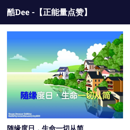
Skip
酷Dee -【正能量点赞】
to
content
没
有
最
酷
只
有
更
酷
随缘度日，生命一切从简