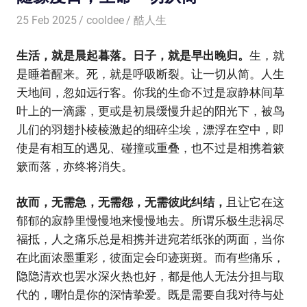
25 Feb 2025
cooldee
酷人生
生活，就是晨起暮落。日子，就是早出晚归。
生，就
是睡着醒来。死，就是呼吸断裂。让一切从简。人生
天地间，忽如远行客。你我的生命不过是寂静林间草
叶上的一滴露，更或是初晨缓慢升起的阳光下，被鸟
儿们的羽翅扑棱棱激起的细碎尘埃，漂浮在空中，即
使是有相互的遇见、碰撞或重叠，也不过是相携着簌
簌而落，亦终将消失。
故而，无需急，无需怨，无需彼此纠结，
且让它在这
郁郁的寂静里慢慢地来慢慢地去。所谓乐极生悲祸尽
福抵，人之痛乐总是相携并进宛若纸张的两面，当你
在此面浓墨重彩，彼面定会印迹斑斑。而有些痛乐，
隐隐清欢也罢水深火热也好，都是他人无法分担与取
代的，哪怕是你的深情挚爱。既是需要自我对待与处