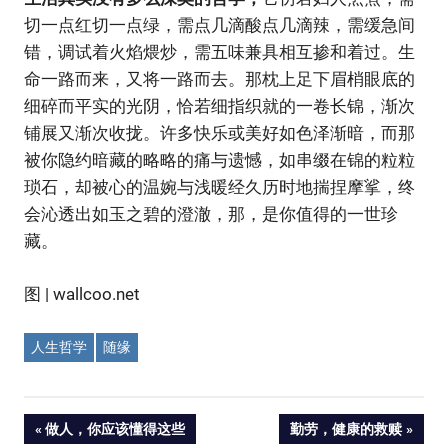
切一点红切一点绿，需点几滴酸点几滴辣，需缓急间
错，调试着火焰煨炒，需五味兼具相互掺和着过。生
命一路而来，又将一路而去。那枕上足下眉梢眼底的
细碎而平实的光阴，恰若细指织就的一卷长锦，渐次
铺展又渐次收拢。许多快乐或美好如色泽渐暗，而那
被你隐约暗藏的略略的痛与遗憾，如串缀在锦的粒粒
琐石，却被心的温婉与浅暖经久历时地揣捏摩挲，终
会沁透出如玉之碧的澄澈，那，是你值得的一世珍
藏。
图
| wallcoo.net
人生哲学
随缘
Post
PREVIOUS
NEXT
做人，你应该懂得这些
勤劳，健康的救赎