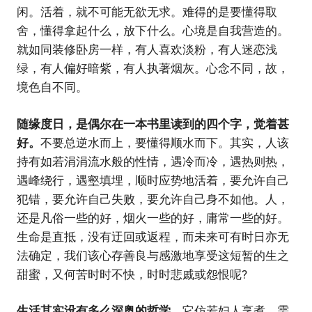
闲。活着，就不可能无欲无求。难得的是要懂得取
舍，懂得拿起什么，放下什么。心境是自我营造的。
就如同装修卧房一样，有人喜欢淡粉，有人迷恋浅
绿，有人偏好暗紫，有人执著烟灰。心念不同，故，
境色自不同。
随缘度日，是偶尔在一本书里读到的四个字，觉着甚
好。
不要总逆水而上，要懂得顺水而下。其实，人该
持有如若涓涓流水般的性情，遇冷而冷，遇热则热，
遇峰绕行，遇壑填埋，顺时应势地活着，要允许自己
犯错，要允许自己失败，要允许自己身不如他。人，
还是凡俗一些的好，烟火一些的好，庸常一些的好。
生命是直抵，没有迂回或返程，而未来可有时日亦无
法确定，我们该心存善良与感激地享受这短暂的生之
甜蜜，又何苦时时不快，时时悲戚或怨恨呢?
生活其实没有多么深奥的哲学，
它仿若妇人烹煮，需