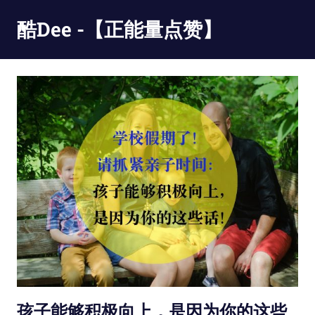
Skip
酷Dee -【正能量点赞】
to
content
没
有
最
酷
只
有
更
酷
孩子能够积极向上，是因为你的这些