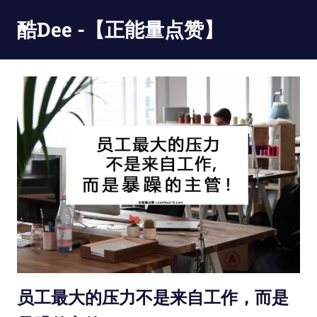
Skip
酷Dee -【正能量点赞】
to
content
没
有
最
酷
只
有
更
酷
员工最大的压力不是来自工作，而是