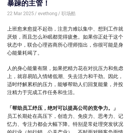
暴躁的主管！
22 Mar 2025
evethong
职场酷
上班愈来愈提不起劲，注意力难以集中、想到工作就
厌烦，而且怎么补眠都觉得疲惫。如果你正处于这个
状态中，联合心理咨商所心理师指出，你很可能是身
心能量耗竭了。
人的身心能量有限，如果把精力花在对抗压力和焦虑
上，就容易陷入情绪低潮、失去活力和干劲。因此，
适时纾解累积的压力，能够帮助人们回复能量，并投
注精力于完成工作任务和生活。
「帮助员工纾压，绝对可以提高公司的竞争力。」
员工长期处在高压下，创造力、免疫力、思考力、记
忆力、专注力都会大幅下降。特别是常处理突发状况
的行业（如行销、公关产业）、不时面对顾客负面情