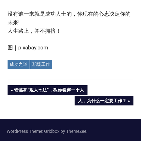
没有谁一来就是成功人士的，你现在的心态决定你的
未来!
人生路上，并不拥挤！
图｜pixabay.com
成功之道
职场工作
Post
PREVIOUS
诸葛亮“观人七法”，教你看穿一个人
POST:
NEXT
人，为什么一定要工作？
navigation
POST:
WordPress Theme: Gridbox by ThemeZee.