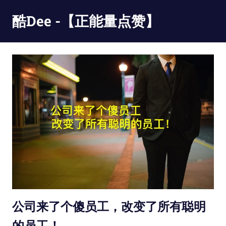
Skip
酷Dee -【正能量点赞】
to
content
没
有
最
酷
只
有
更
酷
公司来了个傻员工，改变了所有聪明
的员工！