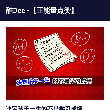
Skip
酷Dee -【正能量点赞】
to
content
没
有
最
酷
只
有
更
酷
决定孩子一生的不是学习成绩