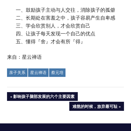
一、鼓励孩子主动与人交往，消除孩子的孤僻
二、长期处在害羞之中，孩子容易产生自卑感
三、学会欣赏别人，才会欣赏自己
四、让孩子每天发现一个自己的优点
五、懂得『舍』才会有所『得』
来自：星云禅语
亲子关系
星云禅语
蔡元培
Post
PREVIOUS
影响孩子脑部发展的六个主要因素
POST:
NEXT
难熬的时候，放弃最可耻
navigation
POST: