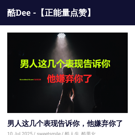
Skip
酷Dee -【正能量点赞】
to
content
没
有
最
酷
只
有
更
酷
男人这几个表现告诉你，他嫌弃你了
10 Jul 2025
sweetsmile
酷人生
,
酷男女