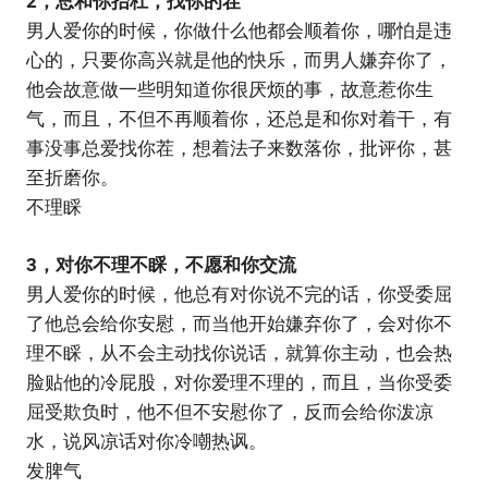
2，总和你抬杠，找你的茬
男人爱你的时候，你做什么他都会顺着你，哪怕是违
心的，只要你高兴就是他的快乐，而男人嫌弃你了，
他会故意做一些明知道你很厌烦的事，故意惹你生
气，而且，不但不再顺着你，还总是和你对着干，有
事没事总爱找你茬，想着法子来数落你，批评你，甚
至折磨你。
不理睬
3，对你不理不睬，不愿和你交流
男人爱你的时候，他总有对你说不完的话，你受委屈
了他总会给你安慰，而当他开始嫌弃你了，会对你不
理不睬，从不会主动找你说话，就算你主动，也会热
脸贴他的冷屁股，对你爱理不理的，而且，当你受委
屈受欺负时，他不但不安慰你了，反而会给你泼凉
水，说风凉话对你冷嘲热讽。
发脾气