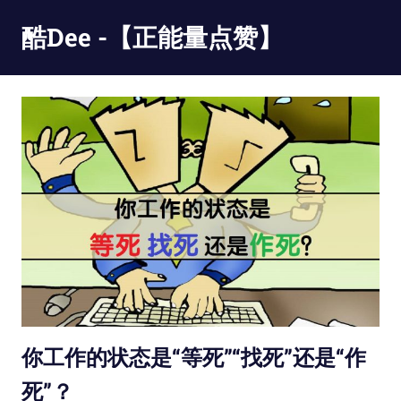
Skip
酷Dee -【正能量点赞】
to
content
没
有
最
酷
只
有
更
酷
你工作的状态是“等死”“找死”还是“作
死”？