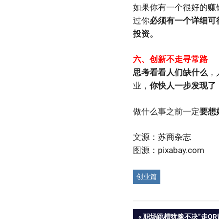
如果你有一个很好的赚
过你
必须有一个详细可
投资。
六、创新不走寻常路
思考看看人们缺什么
，
业，
你快人一步发现了
做什么事之前一定
要想
文源：苏商杂志
图源：pixabay.com
创业篇
PREVIOUS
职场跳槽犹豫不决”走OR