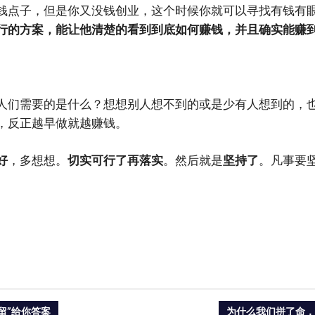
钱点子，但是你又没钱创业，这个时候你就可以寻找有钱有
行的方案，能让他清楚的看到到底如何赚钱，并且确实能赚
人们需要的是什么？想想别人想不到的或是少有人想到的，
，反正越早做就越赚钱。
好
，多想想。
切实可行了再落实
。然后就是
坚持了
。凡事要
NEXT
留”给你答案
为什么我们拼了命，