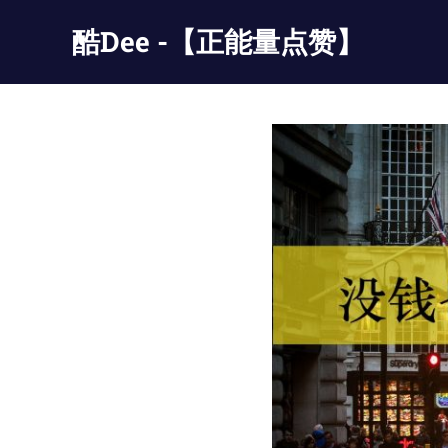
Skip
酷Dee -【正能量点赞】
to
content
没
有
最
酷
只
有
更
酷