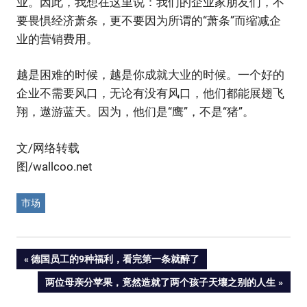
业。因此，我想在这里说：我们的企业家朋友们，不
要畏惧经济萧条，更不要因为所谓的“萧条”而缩减企
业的营销费用。
越是困难的时候，越是你成就大业的时候。一个好的
企业不需要风口，无论有没有风口，他们都能展翅飞
翔，遨游蓝天。因为，他们是“鹰”，不是“猪”。
文/网络转载
图/wallcoo.net
市场
Post
PREVIOUS
德国员工的9种福利，看完第一条就醉了
POST:
NEXT
两位母亲分苹果，竟然造就了两个孩子天壤之别的人生
navigation
POST: