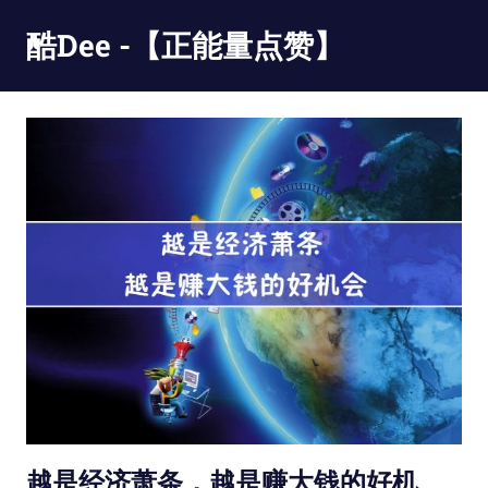
Skip
酷Dee -【正能量点赞】
to
content
没
有
最
酷
只
有
更
酷
越是经济萧条，越是赚大钱的好机