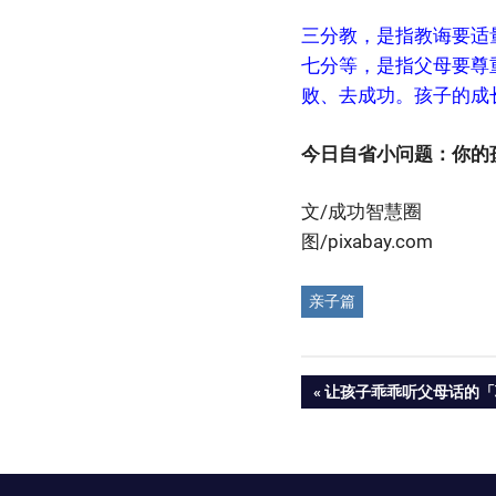
三分教，是指教诲要适
七分等，是指父母要尊
败、去成功。孩子的成
今日自省小问题：你的
文/成功智慧圈
图/pixabay.com
亲子篇
Post
PREVIOUS
让孩子乖乖听父母话的「
POST:
navigation