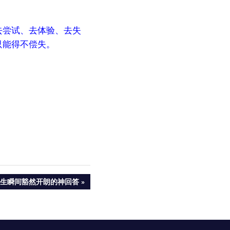
去尝试、去体验、去失
只能得不偿失。
生瞬间豁然开朗的神回答