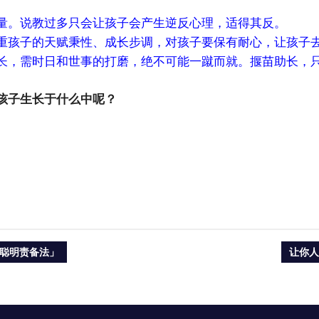
量。说教过多只会让孩子会产生逆反心理，适得其反。
重孩子的天赋秉性、成长步调，对孩子要保有耐心，让孩子
长，需时日和世事的打磨，绝不可能一蹴而就。揠苗助长，
孩子生长于什么中呢？
NEXT
聪明责备法」
让你人
POST: