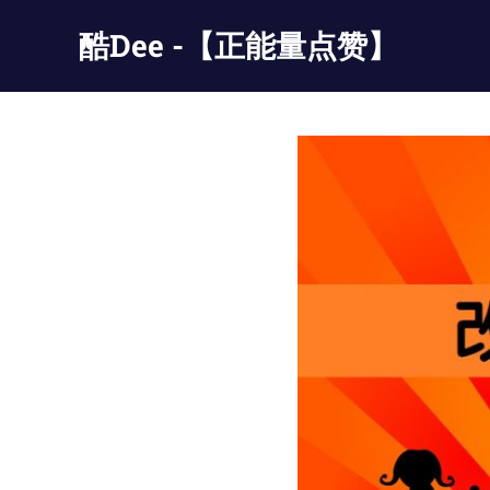
Skip
酷Dee -【正能量点赞】
to
content
没
有
最
酷
只
有
更
酷