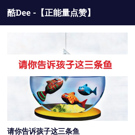
Skip
酷Dee -【正能量点赞】
to
content
没
有
最
酷
只
有
更
酷
请你告诉孩子这三条鱼