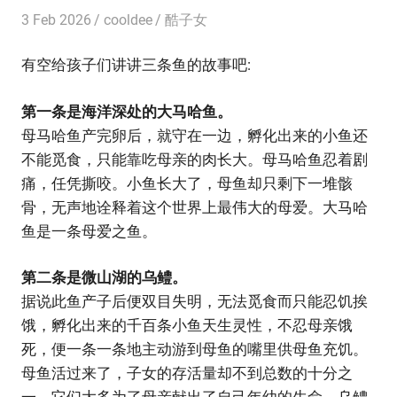
3 Feb 2026
cooldee
酷子女
有空给孩子们讲讲三条鱼的故事吧:
第一条是海洋深处的大马哈鱼。
母马哈鱼产完卵后，就守在一边，孵化出来的小鱼还
不能觅食，只能靠吃母亲的肉长大。母马哈鱼忍着剧
痛，任凭撕咬。小鱼长大了，母鱼却只剩下一堆骸
骨，无声地诠释着这个世界上最伟大的母爱。大马哈
鱼是一条母爱之鱼。
第二条是微山湖的乌鳢。
据说此鱼产子后便双目失明，无法觅食而只能忍饥挨
饿，孵化出来的千百条小鱼天生灵性，不忍母亲饿
死，便一条一条地主动游到母鱼的嘴里供母鱼充饥。
母鱼活过来了，子女的存活量却不到总数的十分之