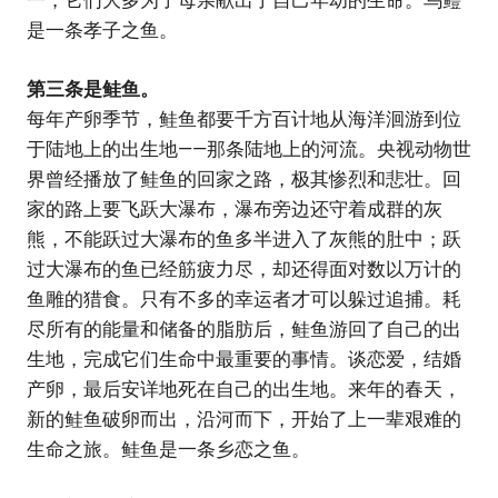
一，它们大多为了母亲献出了自己年幼的生命。乌鳢
是一条孝子之鱼。
第三条是鲑鱼。
每年产卵季节，鲑鱼都要千方百计地从海洋洄游到位
于陆地上的出生地——那条陆地上的河流。央视动物世
界曾经播放了鲑鱼的回家之路，极其惨烈和悲壮。回
家的路上要飞跃大瀑布，瀑布旁边还守着成群的灰
熊，不能跃过大瀑布的鱼多半进入了灰熊的肚中；跃
过大瀑布的鱼已经筋疲力尽，却还得面对数以万计的
鱼雕的猎食。只有不多的幸运者才可以躲过追捕。耗
尽所有的能量和储备的脂肪后，鲑鱼游回了自己的出
生地，完成它们生命中最重要的事情。谈恋爱，结婚
产卵，最后安详地死在自己的出生地。来年的春天，
新的鲑鱼破卵而出，沿河而下，开始了上一辈艰难的
生命之旅。鲑鱼是一条乡恋之鱼。