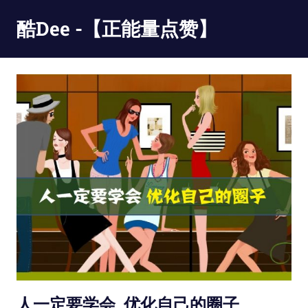
Skip
酷Dee -【正能量点赞】
to
content
没
有
最
酷
只
有
更
酷
人一定要学会, 优化自己的圈子