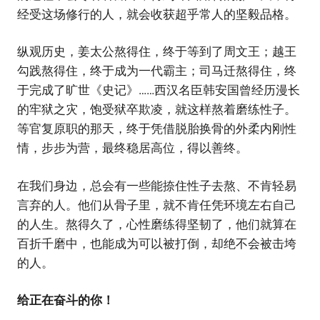
经受这场修行的人，就会收获超乎常人的坚毅品格。
纵观历史，姜太公熬得住，终于等到了周文王；越王
勾践熬得住，终于成为一代霸主；司马迁熬得住，终
于完成了旷世《史记》……西汉名臣韩安国曾经历漫长
的牢狱之灾，饱受狱卒欺凌，就这样熬着磨练性子。
等官复原职的那天，终于凭借脱胎换骨的外柔内刚性
情，步步为营，最终稳居高位，得以善终。
在我们身边，总会有一些能捺住性子去熬、不肯轻易
言弃的人。他们从骨子里，就不肯任凭环境左右自己
的人生。熬得久了，心性磨练得坚韧了，他们就算在
百折千磨中，也能成为可以被打倒，却绝不会被击垮
的人。
给正在奋斗的你！