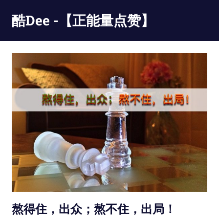
Skip
酷Dee -【正能量点赞】
to
content
没
有
最
酷
只
有
更
酷
熬得住，出众；熬不住，出局！