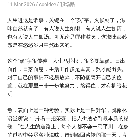
11 Mar 2026
cooldee
职场酷
人生进退是常事，关键在一个“熬”字。火候到了，滋
味自然就有了。有人说人生如粥，有人说人生如药，
也有人说人生如汤。可无论是哪种滋味，这滋味都必
然是在悠悠岁月中熬出来的。
这个“熬”字很传神。人生马拉松，很多要靠熬。日出
而作，日落而息，生活工作多是重复，熬才能出头。
对于自己的事情不轻易放弃，不随便离开自己的位
置，就在那里一步一步地努力，熬得住，才有柳暗花
明。
熬，表面上是一种考验，实际上是一种升华，就像林
语堂所说：“捧着一把茶壶，把人生煎熬到最本质的精
髓。”在人生的道路上，每个人都不会一马平川，在熬
的过程中尝尽各种滋味，待到峰回路转的那一天，肯