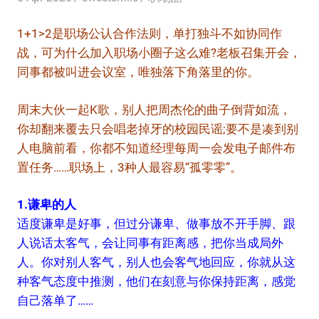
1+1>2是职场公认合作法则，单打独斗不如协同作
战，可为什么加入职场小圈子这么难?老板召集开会，
同事都被叫进会议室，唯独落下角落里的你。
周末大伙一起K歌，别人把周杰伦的曲子倒背如流，
你却翻来覆去只会唱老掉牙的校园民谣;要不是凑到别
人电脑前看，你都不知道经理每周一会发电子邮件布
置任务……职场上，3种人最容易“孤零零”。
1.谦卑的人
适度谦卑是好事，但过分谦卑、做事放不开手脚、跟
人说话太客气，会让同事有距离感，把你当成局外
人。你对别人客气，别人也会客气地回应，你就从这
种客气态度中推测，他们在刻意与你保持距离，感觉
自己落单了……