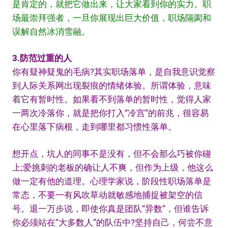
是肯定的，就把它做出来，让大家看到你的实力。职
场最崇拜强者，一旦你展现出巨大价值，职场隔阂和
误解自然冰消雪融。
3.防范过重的人
你有疑神疑鬼的毛病?其实职场落单，是自我意识觉察
到人际关系网出现裂痕的情绪体验。所谓体验，意味
着它有暂时性。如果看不到落单的暂时性，觉得人家
一两次冷落你，就是把你打入“冷宫”的前兆，很容易
在心里落下病根，走到哪里都习惯性落单。
想开点，坑人的同事不是没有，但不会那么巧被你碰
上;爱挑刺的老板的确让人不爽，但作为上级，他这么
做一定有他的道理。心理学家说，阶段性职场落单是
常态，不要一有风吹草动就敏感地捕捉被架空的信
号。退一万步说，即使你真是团队“异数”，但谁告诉
你必须站在“大多数人”的队伍中?坚持自己，何尝不意