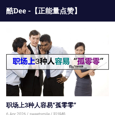
Skip
酷Dee -【正能量点赞】
to
content
没
有
最
酷
只
有
更
酷
职场上3种人容易“孤零零”
6 Apr 2026
sweetsmile
职场酷