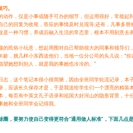
技巧。
的动作，仅是小事或随手可办的细节，但运用得好，常能起
自己的回复为收尾，答应的事情及时兑现等;还有，凡事多替
这是一种习惯，养成后融入生活的常态里，根本不用刻意去
颖的民俗小玩意，想起周围对自己帮助很大的同事和领导们
年龄，挑几样小东西送他们，当地一位分公司的头儿说：“你
指望她想到别人，就是我的事她也冷冷的。”
日志，这个笔记本很小很简陋，因由全班同学轮流记录，本
录，应该长久保存才是，于是我送给学生们一个漂亮的精装
本，每页有中英文孔子语录和祖国大好河山的隐形背景，十
事她和全班同学会记得我。
脉圈，要努力使自己变得更符合“通用做人标准”，下面几点