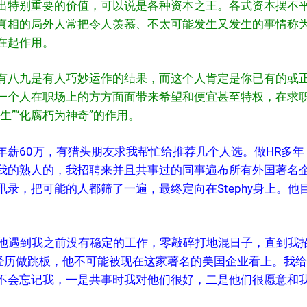
出特别重要的价值，可以说是各种资本之王。各式资本摆不
真相的局外人常把令人羡慕、不太可能发生又发生的事情称
在起作用。
有八九是有人巧妙运作的结果，而这个人肯定是你已有的或
一个人在职场上的方方面面带来希望和便宜甚至特权，在求
生”“化腐朽为神奇”的作用。
年薪60万，有猎头朋友求我帮忙给推荐几个人选。做HR多年
我的熟人的，我招聘来并且共事过的同事遍布所有外国著名
录，把可能的人都筛了一遍，最终定向在Stephy身上。他
年，他遇到我之前没有稳定的工作，零敲碎打地混日子，直到我
经历做跳板，他不可能被现在这家著名的美国企业看上。我给St
不会忘记我，一是共事时我对他们很好，二是他们很愿意和我