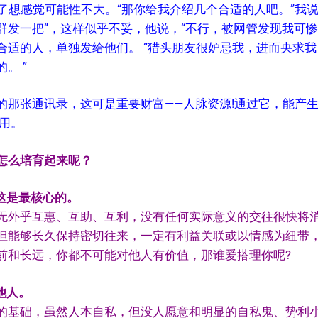
，想了想感觉可能性不大。“那你给我介绍几个合适的人吧。”我
群发一把”，这样似乎不妥，他说，“不行，被网管发现我可
合适的人，单独发给他们。 ”猎头朋友很妒忌我，进而央求我
。 ”
的那张通讯录，这可是重要财富——人脉资源!通过它，能产
用。
怎么培育起来呢？
这是最核心的。
无外乎互惠、互助、互利，没有任何实际意义的交往很快将
但能够长久保持密切往来，一定有利益关联或以情感为纽带
前和长远，你都不可能对他人有价值，那谁爱搭理你呢?
他人。
的基础，虽然人本自私，但没人愿意和明显的自私鬼、势利