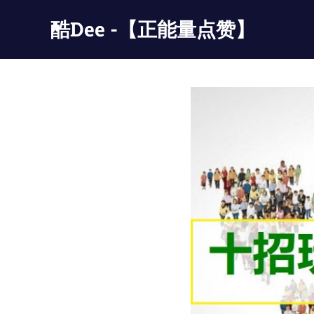
Skip
酷Dee -【正能量点赞】
to
content
没
有
最
酷
只
有
更
酷