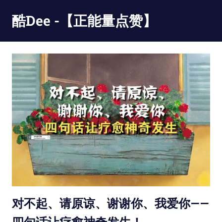
Skip
酷Dee -【正能量点赞】
to
content
没
有
最
酷
只
有
更
酷
对不起、请原谅、谢谢你、我爱你——
四句话让疗愈神奇发生！