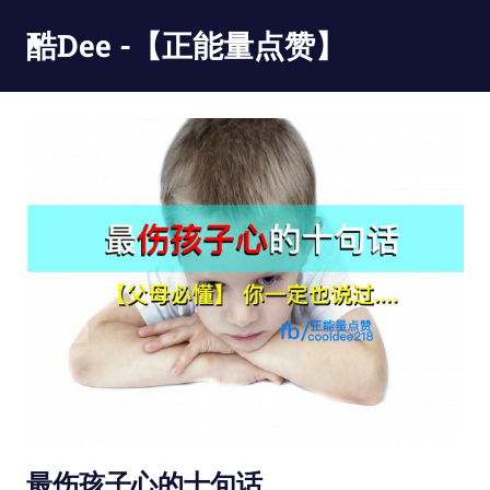
Skip
酷Dee -【正能量点赞】
to
content
没
有
最
酷
只
有
更
酷
最伤孩子心的十句话