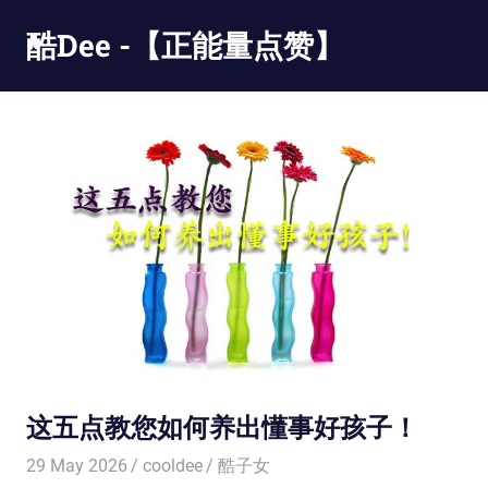
Skip
酷Dee -【正能量点赞】
to
content
没
有
最
酷
只
有
更
酷
这五点教您如何养出懂事好孩子！
29 May 2026
cooldee
酷子女