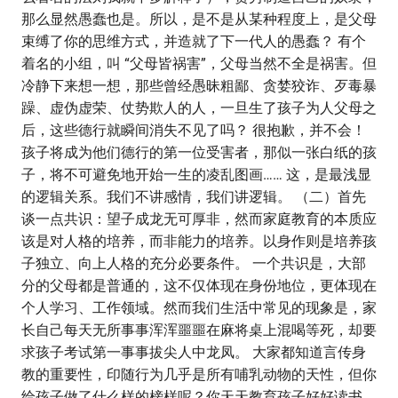
那么显然愚蠢也是。所以，是不是从某种程度上，是父母
束缚了你的思维方式，并造就了下一代人的愚蠢？ 有个
着名的小组，叫 “父母皆祸害”，父母当然不全是祸害。但
冷静下来想一想，那些曾经愚昧粗鄙、贪婪狡诈、歹毒暴
躁、虚伪虚荣、仗势欺人的人，一旦生了孩子为人父母之
后，这些德行就瞬间消失不见了吗？ 很抱歉，并不会！
孩子将成为他们德行的第一位受害者，那似一张白纸的孩
子，将不可避免地开始一生的凌乱图画…… 这，是最浅显
的逻辑关系。我们不讲感情，我们讲逻辑。 （二）首先
谈一点共识：望子成龙无可厚非，然而家庭教育的本质应
该是对人格的培养，而非能力的培养。以身作则是培养孩
子独立、向上人格的充分必要条件。 一个共识是，大部
分的父母都是普通的，这不仅体现在身份地位，更体现在
个人学习、工作领域。然而我们生活中常见的现象是，家
长自己每天无所事事浑浑噩噩在麻将桌上混喝等死，却要
求孩子考试第一事事拔尖人中龙凤。 大家都知道言传身
教的重要性，印随行为几乎是所有哺乳动物的天性，但你
给孩子做了什么样的榜样呢？你天天教育孩子好好读书，