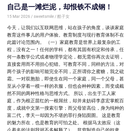
自己是一滩烂泥，却恨铁不成钢！
15 Mar 2026
sweetsmile
酷子女
今天，让我们以互联网思维，站在孩子的角度，谈谈家庭
教育这件事儿的用户体验。教育制度与现行教育体制不在
此篇讨论范围内。 （一）家庭教育是世界上最复杂的工
程，没有之一！任何的学科，都有其固有积淀和传承，任
何一条数学公式或者物理学定论，都无需你再次去证明，
直接套用而不用担心犯错。可教育不同，同样的方法，对
两个孩子的影响可能完全不同，正所谓你之蜜糖，我之砒
霜。一对双胞胎，即使生在同一个家庭，同一个父母，甚
至从小穿着一模一样的衣服，但也会种种因素，而变成截
然不同的两种性格与思维方式。 所以，出生于工人家
庭，作为根正苗红的一根屌丝，却并未妨碍李彦宏掌舵百
度，成就中文第一搜索引擎；而父母皆高位，身为纯种的
富二代，李天一却因为不堪的罪行身陷囹圄。 这是教育
的魅力所在，也是教育的可怕之处。 根据马太效应（这
么着名的法则我就不多解释了），贫穷制造自己的奴隶，