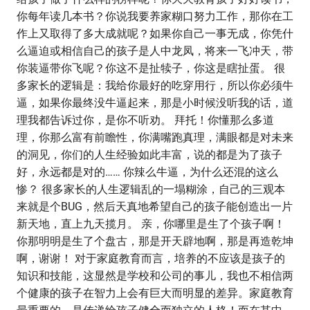
你每年读几本书？你说我要养家糊口努力工作，那你在工
作上又取得了多大成就呢？如果你自己一事无成，你凭什
么逼迫或相信自己的孩子是人中龙凤，将来一飞冲天，带
你装逼带你飞呢？你这不是扯犊子，你这是瞎扯蛋。 很
多家长的逻辑是：我给你最好的吃穿用行，所以你必须牛
逼，如果你最终没牛逼起来，那是小时候没听我的话，道
理我都告诉过你，是你不听劝。 拜托！你懂那么多道
理，你那么富有前瞻性，你满嘴跑真理，满眼都是对未来
的洞见，你们的人生经验如此丰富，说的都是为了孩子
好，永远都是对的…… 你辣么牛逼，为什么还混的这么
惨？ 很多家长的人生逻辑乱的一塌糊涂，自己的三观本
来就是个BUG，然后天真地希望自己的孩子能创造出一片
新天地，直上九天揽月。 亲，你哪里是生了个孩子啊！
你那明明是生了个盘古，那是开天辟地啊，那是再造乾坤
啊，谢谢！ 对于家庭教育而言，培养的不应该是孩子的
知识和技能，这显然是学校和公司的事儿，我也不相信两
个健康的孩子在智力上会有巨大而明显的差异。家庭教育