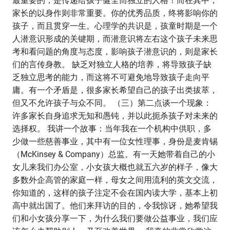
最重要的，是传递给孩子健全而独立的人格！而在其中，
家长的以身作则非常重要。你的优秀品质，终将影响你的
孩子，而且贯穿一生。心理学的共识是，孩童时期是一个
人潜意识形成的关键期，而潜意识将左右这个孩子未来思
考和看问题的角度与态度，影响孩子潜意识的，则是家长
们的言传身教。 缺乏对独立人格的培养，将导致孩子缺
乏独立思考的能力，而这将不可避免地导致孩子走向平
庸。有一个矛盾是，很多家长希望自己的孩子出类拔萃，
但又不允许孩子与众不同。 （三）第二点谈一个现象：
许多家长自身追求无知和愚钝，并以此扼杀孩子对未来的
选择权。 我讲一个故事：当年我在一个机构中供职，多
少做一些慈善事业，其中有一位女性理事，身份是麦肯锡
（McKinsey & Company）总监。有一天她带着自己的小
女儿来我们办公室，小女孩大概也就五六岁的样子，像大
多数外企高管的家庭一样，母女之间用流利的英文交流，
你知道的，这样的孩子注定不会在国内读大学，基本上初
高中就出国了。他们来拜访的目的，令我惊讶，她希望我
们和小女孩分享一下，为什么我们要做公益事业，我们应