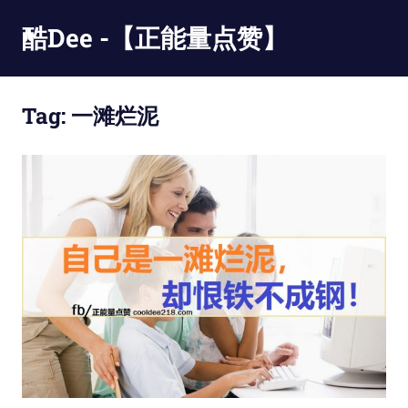
Skip
酷Dee -【正能量点赞】
to
content
没
有
Tag:
一滩烂泥
最
酷
只
有
更
酷