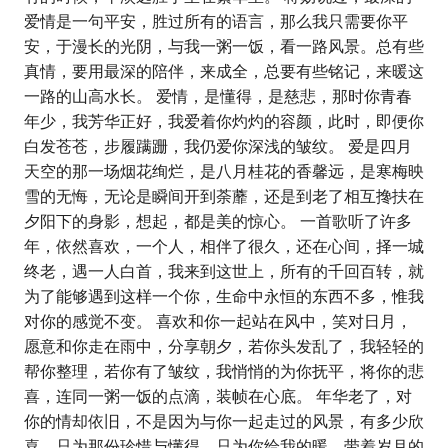
爱情是一句平安，胜过所有的语言，那么我只需要你平
安，于漫长的光阴，与我一粥一饭，看一路风景。总有些
真情，要用最深的陪伴，来成全，总要有些铭记，来暖这
一路的山高水长。 爱情，是懂得，是慈悲，那时你青春
年少，我芳华正好，我爱着你灼灼的容颜，此时，即便你
白发苍苍，步履蹒跚，我仍爱你深浅的皱纹。 爱是四月
天空的那一场烟花绚烂，是八月桂花的香馨远，是寒梅映
雪的无悔，无论是瞬间开到荼蘼，还是到老了相互搀扶在
夕阳下的身影，想起，都是美的惊心。 一首歌听了许多
年，依然喜欢，一个人，相伴了很久，还在心间，择一城
终老，遇一人白首，我来到这世上，所有的千回百转，就
为了能够遇到这样一个你，生命中永恒的东西不多，惟我
对你的感觉不变。 喜欢和你一起站在风中，笑对日月，
愿意和你走在雨中，分享朝夕，若你头发乱了，我轻轻的
帮你整理，若你有了皱纹，我悄悄的为你抚平，将你的悲
喜，连同一粥一饭的点滴，装帧在心底。 年华老了，对
你的情却依旧，不是因为与你一起走过的风景，有多少欣
喜，只为那份珍惜与懂得，只为你给我的暖，带着岁月的