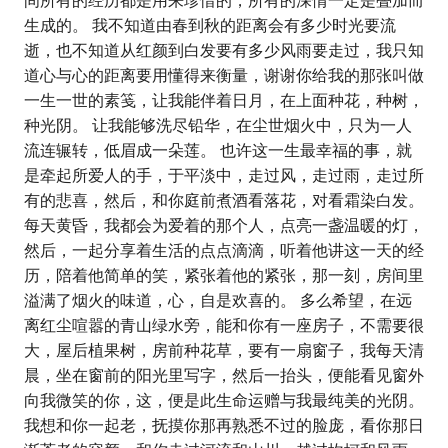
间所有的经历都是用来珍惜的，所有的深情一定是叠加而
生成的。 我不知道由春到秋的距离会有多少时光要流
逝，也不知道从红颜到白发要有多少风雨要走过，我只知
道心与心的距离要用懂得来衡量，谢谢你给我的那张叫做
一生一世的素笺，让我能伴着日月，在上面种花，种树，
种光阴。 让我能够洗尽铅华，在尘世烟火中，只为一人
流连辗转，低眉成一朵莲。 也许这一生最幸福的事，就
是牵起所爱人的手，于平淡中，走过风，走过雨，走过所
有的悲喜，然后，和你庭前煮酒看落花，对看霜染白发。
每天黄昏，我都会为爱着的那个人，点亮一盏温暖的灯，
然后，一起分享着生活的点点滴滴，听着他讲这一天的经
历，陪着他简单的笑，紧张着他的紧张，那一刻，房间里
溢满了烟火的味道，心，自是欢喜的。 多么希望，在远
离红尘喧嚣的青山绿水旁，能和你有一座房子，不需要很
大，屋后植果树，房前种花草，要有一扇窗子，我每天清
晨，坐在窗前的阳光里写字，然后一抬头，便能看见窗外
向我微笑的你，这，便是此生命运赠与我最纯美的光阴。
我想和你一起老，抚摸你那再熟悉不过的脸庞，看你那日