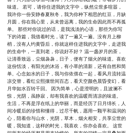
味道。 若可，请你住进我的文字中，纵然尘世多喧嚣，
我许你一份安静春夏秋冬，我为你种下相思的红豆，月缺
月圆，你在我心里，从未曾远离，我的生命因此而不再孤
单。 那些对你说过的话，是我浅淡的心语，那些为你写
下的诗篇，我借着时光，读了一遍又一遍。没有月上柳
梢，没有人约黄昏后，你就这样住进我的文字中，走进我
的生命中，一直到老，你说好不好？ 温一盏岁月的茶，
让清香致远，尘烟袅袅，日子，便有了烟火的味道。喜欢
这份恬淡，有阳光的沐浴，有小草的清新，还有自然和简
单。心念如水的日子，我与你依偎在一起，看风月流转温
凉交替，看红尘熙攘世间百态，看天空颜色晨昏变幻，看
月华如水百转千回。 因为简单，心是澄明的，且波澜不
惊，光阴，虽静寂，却有我喜欢的温暖而清凉的味道。
生活，不再是浮在纸上的华丽，而是经历了日月绵长，人
间冷暖后的珍惜和懂得，过尽千帆，愿用一颗平和温润的
心，陪着你与山水，光阴，草木，烟火相安，共享尘世的
暖，我知道，这样的时光，我喜欢，你亦会喜欢。 这世