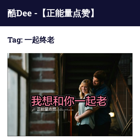
Skip
酷Dee -【正能量点赞】
to
content
没
有
Tag:
一起终老
最
酷
只
有
更
酷