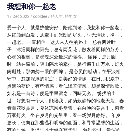
我想和你一起老
17 Dec 2022
cooldee
酷人生
,
酷男女
爱一个人，就是护他安好，陪他到老，我想和你一起老，
从红颜到白发，从牵手到光阴的尽头，时光清浅，携手，
一起老。 一直相信，这人来人往的路上，总有两片叶
子，沐浴同样的阳光，总有两朵花，散发着同样的芬芳，
心灵的相契，是灵魂深处最深的懂得。 懂你，是月圆
时，站在窗前，隔山隔水的牵挂，是行遍千山万水，灯火
阑珊处，那匆匆一眼的回眸； 是心灵的感动，在平淡相
守中，愈加深厚的沉淀；是美好的情愫，在日月积累中，
点滴的蔓延，有些情感，看似淡若清风，却是深情款款，
如若是一首诗，便是字里留念，回味无穷。 纷扰的尘
世，好想有一个人，能陪我，如菊般静静的地老天荒。春
看百花秋赏月，夏沐凉风冬赏雪，在向晚的黄昏里，俯看
万家灯火，坐在岁月的光晕里，看一场岁月静好。 年岁
更长，便向往那些温和明净的画面，和寻常温馨的生活，
有的时候，平淡远胜于坐在繁华里。 蒋勋说过，最深的