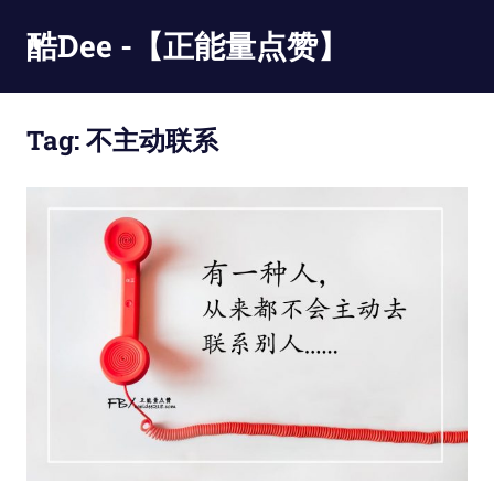
Skip
酷Dee -【正能量点赞】
to
content
没
有
Tag:
不主动联系
最
酷
只
有
更
酷