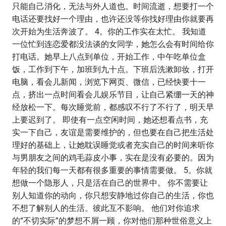
只能自己消化，无法与外人道也。时间流逝，想要打一个
电话还要找好一个理由，也许还没等你找好理由你就要再
次开始为生活奔波了。 4。你的工作实在太忙。 我知道
一位忙到连恋爱都没法谈的女同学，她怎么会有时间给你
打电话。她早上八点到单位，开始工作，中午吃单位盒
饭，工作到下午，加班到九十点。下班后洗漱卸妆，打开
电脑，看会儿新闻，浏览下网页、微信，已经快要十一
点，挤出一点时间看会儿娱乐节目，让自己紧绷一天的神
经放松一下。每次睡觉前，都感叹不行了不行了，明天早
上要迟到了。 即使有一点空闲时间，她还想看点书，充
实一下自己，友谊是需要维护的，但也要在自己把生活处
理好的基础上，让她耽误睡觉或者充实自己的时间来听你
与男朋友之间的鸡毛蒜皮小事，实在是没有必要的。因为
年轻的我们每一天都有很多重要的事情需要做。 5。你就
想做一个隐形人，只是活在自己的世界中。 你不需要让
别人知道你的动向，你只想安静地过你自己的生活，你也
不想了解别人的生活。彼此互不影响。 他们对你追求
的“不切实际”的梦想不屑一顾，你对他们那种世俗意义上