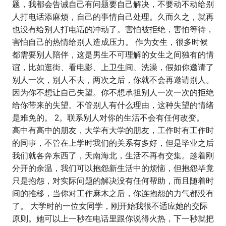
题，我都会告诫自己有问题要自己解决，不要动不动给别
人打电话添麻烦，自己的事情自己处理。久而久之，就再
也没有给别人打电话的冲动了。害怕被拒绝，害怕等待，
害怕自己的热情给别人造成压力。 作为女生，很多时候
都需要别人陪伴，这是男生不可理解的女生之间独有的情
谊，比如逛街、看电影、上卫生间、洗澡，假如你邀请了
别人一次，别人不去，两次之后，你就不会再邀请别人。
因为你不想让自己失望。你不想承担别人一次一次的拒绝
给你带来的失望。不管别人有什么理由，这种失望的情绪
是难免的。 2。联系别人对你的生活不会有任何改变。
高中有高中的朋友，大学有大学的朋友，工作时有工作时
的同事，不管在上学时我们的关系有多好，但是毕业之后
我们就各奔东西了，天南海北，生活不再有交集。趁着刚
分开的余温，我们可以抱怨新生活中的烦恼，但抱怨毕竟
只是抱怨，对实际问题的解决没有任何帮助，而且随着时
间的推移，当你对工作麻木之后，你连抱怨的力气都没有
了。 大学时的一位女同学，刚开始我很不适应她的交际
原则。她可以上一秒在电话里跟你说得火热，下一秒就把