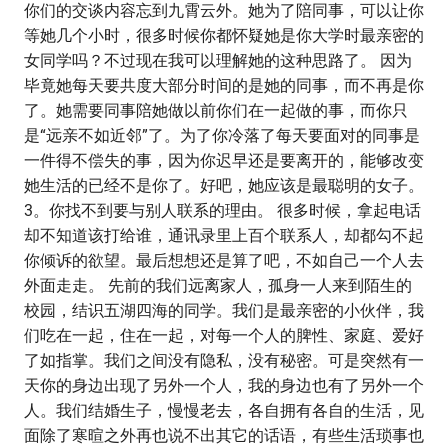
你们的交谈内容忘到九霄云外。她为了陪同事，可以让你
等她几个小时，很多时候你都怀疑她是你大学时最亲密的
女同学吗？不过现在我可以理解她的这种思路了。 因为
毕竟她每天要共度大部分时间的是她的同事，而不再是你
了。她需要同事陪她做以前你们在一起做的事，而你只
是“远亲不如近邻”了。为了你冷落了每天要面对的同事是
一件得不偿失的事，因为你迟早还是要离开的，能够改变
她生活的已经不是你了。好吧，她应该是最聪明的女子。
3。你找不到要与别人联系的理由。 很多时候，拿起电话
却不知道该打给谁，通讯录里上百个联系人，却都勾不起
你倾诉的欲望。最后想想还是算了吧，不如自己一个人去
外面走走。 先前的我们远离家人，孤身一人来到陌生的
校园，结识五湖四海的同学。我们是最亲密的小伙伴，我
们吃在一起，住在一起，对每一个人的脾性、家庭、爱好
了如指掌。我们之间没有隐私，没有秘密。可是突然有一
天你的身边出现了另外一个人，我的身边也有了另外一个
人。我们结婚生子，慢慢老去，各自拥有各自的生活，见
面除了寒暄之外再也说不出其它的话语，有些生活琐事也