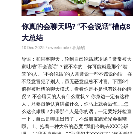
你真的会聊天吗? “不会说话”槽点8
大总结
10 Dec 2025
sweetsmile
职场酷
导语：和同事聊天，轮到自己说话就冷场？常常被大
家吐槽“不会说话”？很不幸的，你可能就是那个“嘴
笨”的人。“不会说话”的人常常说一些不该说的话，在
不经意冒犯了别人，虽无恶意但总不讨喜。下面8个
值得被吐槽的聊天模式，看看你是不是也有这样的情
况？ 不会聊天的人有什么症状？ 你身边一定有这种
人，只要跟他认真讲点什么，你马上就会后悔……怎
么这么难聊？如果那个人是你的话，一定要好好检查
一下，自己是哪里出错了，不然朋友跑光光会很糟
哦。 1、抱着一种大爷的态度 “我们今晚去XXX吃饭
吧……” “我不喜欢吃。” “那我们去XXX好了” “你不觉得