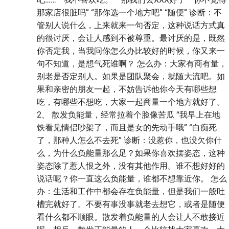
那家店很脏吗” “那你选一个地方吧” “随便” 诊断：不
管别人说什么，上来就来一句否定，这种说话方式真
的很讨厌，会让人感到不被尊重。最讨厌的是，既然
你否定我，当我问你怎么办比较好的时候，你又来一
句不知道，是想气死谁啊？ 怎么办：大家有商有量，
别老是否定别人。如果是团队聚会，就随大流吧。如
果和亲密的朋友一起，不妨告诉他你今天有哪些想
吃，有哪些不想吃，大家一起商量一个地方就好了。
2、 散发负能量，经常拉着个脸像苦瓜 “我早上在地
铁看见情侣吵架了，而且是女的先动手哦” “白痴死
了，那种人怎么不去死” 诊断：没惹你，也没欠你什
么，为什么负能量那么足？如果你喜欢摆姿态，这种
姿态除了惹人恨之外，没有其他作用。谁不想好好的
说话呢？你一直这么负能量，谁都不想靠近你。 怎么
办：生活和工作中都会存在负能量，但是我们一般吐
槽完就好了。不要有事没事就老去想它，或者是随便
看什么都不顺眼。散发着负能量的人会让人不敢接近