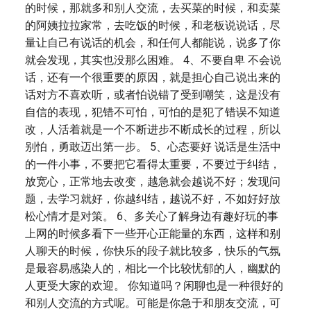
的时候，那就多和别人交流，去买菜的时候，和卖菜
的阿姨拉拉家常，去吃饭的时候，和老板说说话，尽
量让自己有说话的机会，和任何人都能说，说多了你
就会发现，其实也没那么困难。 4、不要自卑 不会说
话，还有一个很重要的原因，就是担心自己说出来的
话对方不喜欢听，或者怕说错了受到嘲笑，这是没有
自信的表现，犯错不可怕，可怕的是犯了错误不知道
改，人活着就是一个不断进步不断成长的过程，所以
别怕，勇敢迈出第一步。 5、心态要好 说话是生活中
的一件小事，不要把它看得太重要，不要过于纠结，
放宽心，正常地去改变，越急就会越说不好；发现问
题，去学习就好，你越纠结，越说不好，不如好好放
松心情才是对策。 6、多关心了解身边有趣好玩的事
上网的时候多看下一些开心正能量的东西，这样和别
人聊天的时候，你快乐的段子就比较多，快乐的气氛
是最容易感染人的，相比一个比较忧郁的人，幽默的
人更受大家的欢迎。 你知道吗？闲聊也是一种很好的
和别人交流的方式呢。可能是你急于和朋友交流，可