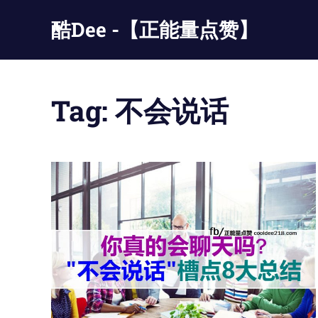
Skip
酷Dee -【正能量点赞】
to
content
没
有
最
Tag:
不会说话
酷
只
有
更
酷