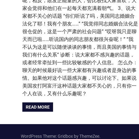
呢，相反，散发正能量的人，会比较找大家喜欢，大
家会觉得和他们在一起每天都充满着朝气。 3、说大
家都不关心的话题 “你们听说了吗，美国同志婚姻合
法化了耶！我有个朋友……” “我觉得同志婚姻合法化是
很仓促的，这是一个严肃的社会问题” “哎呀我只是聊
天而已啦……听说国内的同志朋友都很兴奋呢！” “我
不认为这是可以随便谈谈的事情，而且美国的事情与
我们有什么关系” 诊断：说大家都不感兴趣的话题，
或者经常牵扯到一些比较敏感的个人信息。 怎么办：
聊天的时候最好说一些大家都有兴趣或者是身边的事
情。如果他对这个话题感兴趣，可以讨论下。如果说
美国攻打阿富汗这种话题大家都不关心的，只有你一
个人在说，又有什么乐趣呢？
READ MORE
WordPress Theme: Gridbox by ThemeZee.