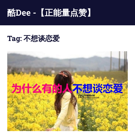
Skip
酷Dee -【正能量点赞】
to
content
没
有
Tag:
不想谈恋爱
最
酷
只
有
更
酷