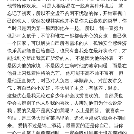
他带给你欢乐。 可是人很容易在一脱离某种环境后，就
忘记了初衷，所以不空虚不贫困不忧愁的你，开始审视自
己的恋人，突然发现其实他并不是你真正喜欢的类型，你
当时只是因为某一原因和他在一起。 所以，我一直努力
做那种女孩子，不管和谁在一起都会开心的女孩，自己像
一个国家，可以解决自己所有需求的人，孤独安全感经济
快乐我都能自己给自己，也只有当我处在最好状态时，才
能找到分辨出我真正所爱的人。 不是因为他的外表，不
是因为他的家境，不是因为生病时他的嘘寒问暖，而是在
他身上闪烁着性格的光芒。 他可能不高不帅不富有，但
是他正直努力，对己对人负责，孝顺家人。对朋友讲义
气，有自己的小爱好，不大男子主义，有修养，温柔。
这些优点是我无论过多少年都会欣赏喜欢的。 自然我也
学会去辨别了他人对我的喜欢，去辨别他们为什么说爱
我，爱的又是不是真实的我呢？ 以上是回答。 很喜欢一
句话，是三傻大闹宝莱坞里的。追求卓越成功就会不期而
来。 爱情不过是锦上添花，最重要的还是你自己。当你
一心一意努力向前奔跑时，一定会吸引到那个也在奔跑的