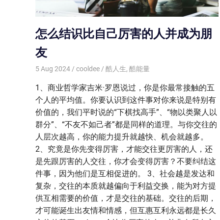
怎么结识比自己厉害的人并成为朋
友
5 Aug 2024
cooldee
酷人生
,
酷能量
1、商业哲学家吉米·罗恩说过，你是你最常接触的五
个人的平均值。你要认识到这件事对你来说是特别有
价值的，我们平时说的‌‌“下棋找高手‌‌”、‌‌“物以类聚人以
群分‌‌”、‌‌“不友不如己者‌‌”都是同样的道理。与你交往的
人层次越高，你的能力提升就越快、机会就越多。
2、究竟是你先变得厉害，才能交往更厉害的人，还
是先跟厉害的人交往，你才会变得厉害？不要纠结这
件事，因为他们是互相促进的。 3、社会越是发达和
复杂，交往的本质就越偏向于利益交换，能为对方提
供互相需要的价值，才是交往的基础。交往的后期，
才可能诞生出友情和情感，但互惠互利永远都是长久