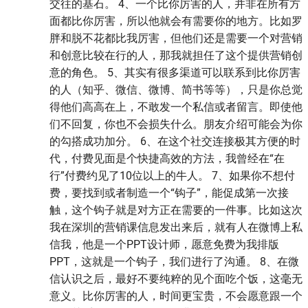
交往的基石。 4、一个比你厉害的人，并非在所有方
面都比你厉害，所以他就会有需要你的地方。比如罗
胖和脱不花都比我厉害，但他们还是需要一个对营销
和创意比较在行的人，那我就担任了这个提供营销创
意的角色。 5、其实有很多渠道可以联系到比你厉害
的人（知乎、微信、微博、简书等等），只是你总觉
得他们高高在上，不敢发一个私信或者留言。即使他
们不回复，你也不会损失什么。朋友介绍可能会为你
的勾搭成功加分。 6、在这个社交连接极其方便的时
代，付费见面是个快捷高效的方法，我曾经在‌‌“在
行‌‌”付费约见了10位以上的牛人。 7、如果你不想付
费，要找到或者制造一个‌‌“钩子‌‌”，能促成第一次接
触，这个钩子就是对方正在需要的一件事。比如这次
我在深圳的营销课信息发出来后，就有人在微博上私
信我，他是一个PPT设计师，愿意免费为我排版
PPT，这就是一个钩子，我们进行了沟通。 8、在微
信认识之后，最好不要纯粹的见个面吃个饭，这毫无
意义。比你厉害的人，时间更宝贵，不会愿意跟一个