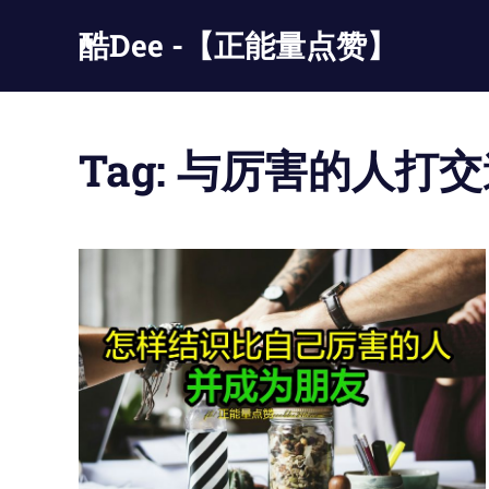
Skip
酷Dee -【正能量点赞】
to
content
没
有
最
Tag:
与厉害的人打交
酷
只
有
更
酷