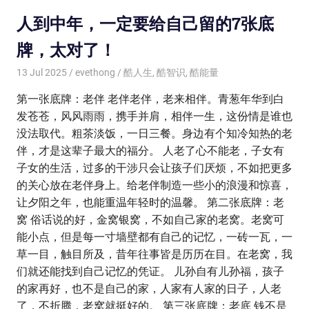
人到中年，一定要给自己留的7张底
牌，太对了！
13 Jul 2025
evethong
酷人生
,
酷智识
,
酷能量
第一张底牌：老伴 老伴老伴，老来相伴。青葱年华到白
发苍苍，风风雨雨，携手并肩，相伴一生，这份情是谁也
没法取代。粗茶淡饭，一日三餐。身边有个知冷知热的老
伴，才是这辈子最大的福分。 人老了心不能老，子女有
子女的生活，过多的干涉只会让孩子们厌烦，不如把更多
的关心放在老伴身上。给老伴制造一些小的浪漫和惊喜，
让夕阳之年，也能重温年轻时的温馨。 第二张底牌：老
窝 俗话说的好，金窝银窝，不如自己家的老窝。老窝可
能小点，但是每一寸墙壁都有自己的记忆，一砖一瓦，一
草一目，触目所及，昔年往事皆是历历在目。在老窝，我
们就还能找到自己记忆的凭证。 儿孙自有儿孙福，孩子
的家再好，也不是自己的家，人家有人家的日子，人老
了，不折腾，老窝就挺好的。 第三张底牌：老底 钱不是