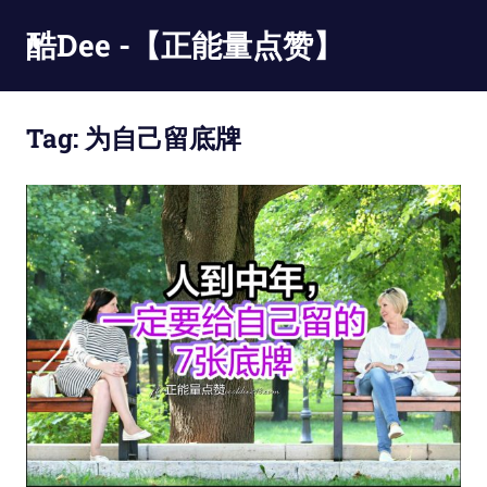
Skip
酷Dee -【正能量点赞】
to
content
没
有
Tag:
为自己留底牌
最
酷
只
有
更
酷