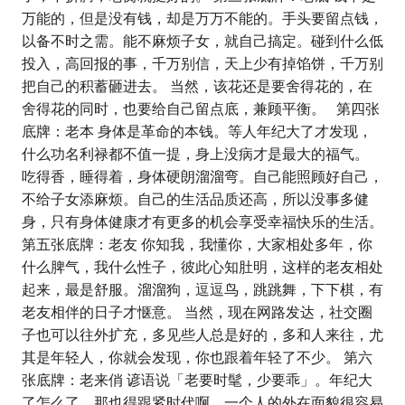
万能的，但是没有钱，却是万万不能的。手头要留点钱，
以备不时之需。能不麻烦子女，就自己搞定。碰到什么低
投入，高回报的事，千万别信，天上少有掉馅饼，千万别
把自己的积蓄砸进去。 当然，该花还是要舍得花的，在
舍得花的同时，也要给自己留点底，兼顾平衡。 第四张
底牌：老本 身体是革命的本钱。等人年纪大了才发现，
什么功名利禄都不值一提，身上没病才是最大的福气。
吃得香，睡得着，身体硬朗溜溜弯。自己能照顾好自己，
不给子女添麻烦。自己的生活品质还高，所以没事多健
身，只有身体健康才有更多的机会享受幸福快乐的生活。
第五张底牌：老友 你知我，我懂你，大家相处多年，你
什么脾气，我什么性子，彼此心知肚明，这样的老友相处
起来，最是舒服。溜溜狗，逗逗鸟，跳跳舞，下下棋，有
老友相伴的日子才惬意。 当然，现在网路发达，社交圈
子也可以往外扩充，多见些人总是好的，多和人来往，尤
其是年轻人，你就会发现，你也跟着年轻了不少。 第六
张底牌：老来俏 谚语说「老要时髦，少要乖」。年纪大
了怎么了，那也得跟紧时代啊。一个人的外在面貌很容易