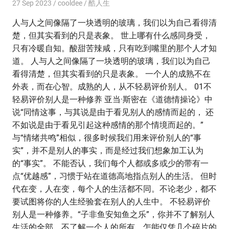
27 Sep 2023
cooldee
酷人生
人与人之间像隔了一块透明的玻璃，我们以为自己看得清
楚，但其实看到的只是表象。 世上哪有什么感同身受，
只有冷暖自知。酸甜苦辣咸，只有吃到嘴里的那个人才知
道。 人与人之间像隔了一块透明的玻璃，我们以为自己
看得清楚，但其实看到的只是表象。 一个人的成熟不在
外表，而在心智。成熟的人，从不轻易评价别人。 01不
轻易评价别人是一种修养 亚当·斯密在《道德情操论》中
说“同情这事，与其说是由于看见别人的感情而起的， 还
不如说是由于看见引起这种感情的那个情境而起的。”
与“情绪共鸣”相似，很多时候我们用来评价别人的“事
实”，并不是别人的事实，而是经过我们想象加工认为
的“事实”。 不能否认，我们每个人都或多或少的带有一
点“优越感”，习惯于站在道德高地指点别人的生活。 但时
代在变，人在变，每个人的生活都不同。不论老少，都不
要试图将你的人生经验套在别人的人生中。 不轻易评价
别人是一种修养。“子非鱼安知鱼之乐”，你并不了解别人
生活的全部，不了解一个人的所有，怎能仅凭几个碎片的