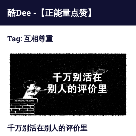
Skip
酷Dee -【正能量点赞】
to
content
没
有
Tag:
互相尊重
最
酷
只
有
更
酷
千万别活在别人的评价里