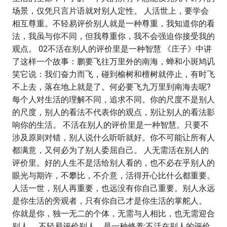
场景，仅凭只言片语就对别人定性。 人活世上，要学会
相互尊重。不轻易评价别人就是一种尊重，我知道你的看
法，我虽与你不同，但我尊重你，我不会强迫你接受我的
观点。 02不活在别人的评价里是一种智慧 《庄子》中讲
了这样一个故事：鹏要飞往万里外的南海，蝉和小斑鸠讥
笑它说：我们奋力而飞，碰到榆树和檀树就停止，有时飞
不上去，落在地上就是了。何必要飞九万里到南海去呢?
每个人对生活的理解不同，追求不同。你的尺度不是别人
的尺度，别人的看法不代表你的观点，别让别人的看法影
响你的生活。 不活在别人的评价里是一种智慧。只要不
涉及原则对错，别人说什么听听就好。你不可能让所有人
都满意，又何必为了别人委屈自己。 人无需活在别人的
评价里。好的人生不是活给别人看的，也不必在乎别人的
眼光与期许，不攀比，不介意，活得开心比什么都重要。
人活一世，别人再重要，也远没有你自己重要。别人永远
是你生活的旁观者，只有你自己才是你生活的掌舵人。
你就是你，独一无二的个体，无需与人相比，也无需迎合
别人。 不轻易评价别人，是一种修养;不活在别人的评价