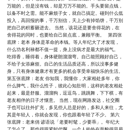
万能的，但是没有钱，却是万万不能的。手头要留点钱，
以备不时之需。能不麻烦子女，就自己搞定。碰到什么低
投入，高回报的事，千万别信，天上少有掉馅饼，千万别
把自己的积蓄砸进去。 当然，该花还是要舍得花的，在
舍得花的同时，也要给自己留点底，兼顾平衡。 第四张
底牌：老本 身体是革命的本钱。等人年纪大了才发现，
什么功名利禄都不值一提，身上没病才是最大的福气。
吃得香，睡得着，身体硬朗溜溜弯。自己能照顾好自己，
不给子女添麻烦。自己的生活品质还高，所以没事多健
身，只有身体健康才有更多的机会享受幸福快乐的生活。
第五张底牌：老友 你知我，我懂你，大家相处多年，你
什么脾气，我什么性子，彼此心知肚明，这样的老友相处
起来，最是舒服。溜溜狗，逗逗鸟，跳跳舞，下下棋，有
老友相伴的日子才惬意。 当然，现在网路发达，社交圈
子也可以往外扩充，多见些人总是好的，多和人来往，尤
其是年轻人，你就会发现，你也跟着年轻了不少。 第六
张底牌：老来俏 谚语说「老要时髦，少要乖」。年纪大
了怎么了，那也得跟紧时代啊。一个人的外在面貌很容易