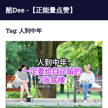
Skip
酷Dee -【正能量点赞】
to
content
没
有
Tag:
人到中年
最
酷
只
有
更
酷