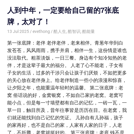
人到中年，一定要给自己留的7张底
牌，太对了！
13 Jul 2025
evethong
酷人生
,
酷智识
,
酷能量
第一张底牌：老伴 老伴老伴，老来相伴。青葱年华到白
发苍苍，风风雨雨，携手并肩，相伴一生，这份情是谁也
没法取代。粗茶淡饭，一日三餐。身边有个知冷知热的老
伴，才是这辈子最大的福分。 人老了心不能老，子女有
子女的生活，过多的干涉只会让孩子们厌烦，不如把更多
的关心放在老伴身上。给老伴制造一些小的浪漫和惊喜，
让夕阳之年，也能重温年轻时的温馨。 第二张底牌：老
窝 俗话说的好，金窝银窝，不如自己家的老窝。老窝可
能小点，但是每一寸墙壁都有自己的记忆，一砖一瓦，一
草一目，触目所及，昔年往事皆是历历在目。在老窝，我
们就还能找到自己记忆的凭证。 儿孙自有儿孙福，孩子
的家再好，也不是自己的家，人家有人家的日子，人老
了，不折腾，老窝就挺好的。 第三张底牌：老底 钱不是