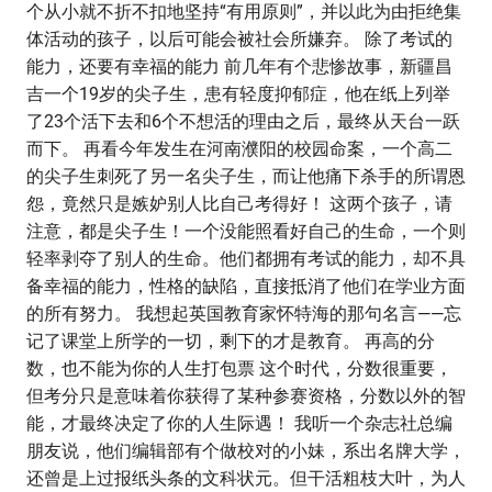
个从小就不折不扣地坚持“有用原则”，并以此为由拒绝集
体活动的孩子，以后可能会被社会所嫌弃。 除了考试的
能力，还要有幸福的能力 前几年有个悲惨故事，新疆昌
吉一个19岁的尖子生，患有轻度抑郁症，他在纸上列举
了23个活下去和6个不想活的理由之后，最终从天台一跃
而下。 再看今年发生在河南濮阳的校园命案，一个高二
的尖子生刺死了另一名尖子生，而让他痛下杀手的所谓恩
怨，竟然只是嫉妒别人比自己考得好！ 这两个孩子，请
注意，都是尖子生！一个没能照看好自己的生命，一个则
轻率剥夺了别人的生命。他们都拥有考试的能力，却不具
备幸福的能力，性格的缺陷，直接抵消了他们在学业方面
的所有努力。 我想起英国教育家怀特海的那句名言——忘
记了课堂上所学的一切，剩下的才是教育。 再高的分
数，也不能为你的人生打包票 这个时代，分数很重要，
但考分只是意味着你获得了某种参赛资格，分数以外的智
能，才最终决定了你的人生际遇！ 我听一个杂志社总编
朋友说，他们编辑部有个做校对的小妹，系出名牌大学，
还曾是上过报纸头条的文科状元。但干活粗枝大叶，为人