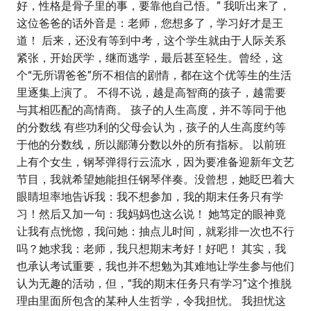
好，性格是骨子里的事，要靠他自己悟。” 我听出来了，
这位爸爸的话外音是：老师，您想多了，学习好才是王
道！ 后来，还没有等到中考，这个学生就由于人际关系
紧张，开始厌学，继而逃学，最后甚至轻生。曾经，这
个“无所谓爸爸”所不相信的剧情，都在这个优等生的生活
里逐集上演了。 不得不说，越是高智商的孩子，越需要
与其相匹配的高情商。 孩子的人生高度，并不等同于他
的分数线 有些功利的父母会认为，孩子的人生高度约等
于他的分数线，所以鄙薄分数以外的所有指标。 以前班
上有个女生，钢琴弹得行云流水，因为要准备迎新年文艺
节目，我就希望她能担任钢琴伴奏。没曾想，她眨巴着大
眼睛坦率地告诉我：我不想参加，我的期末任务只有学
习！然后又加一句：我妈妈也这么说！ 她笃定的眼神竟
让我有点恍惚，我问她：抽点儿时间，就彩排一次也不行
吗？她求我：老师，我只想期末考好！好吧！ 其实，我
也承认考试重要，我也并不想勉为其难地让学生参与他们
认为无趣的活动，但，“我的期末任务只有学习”这个推脱
理由里面所包含的某种人生哲学，令我担忧。 我担忧这