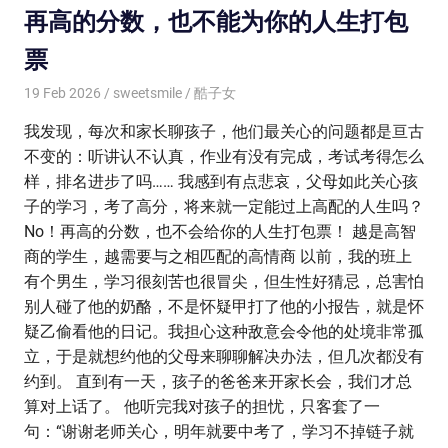
再高的分数，也不能为你的人生打包
票
19 Feb 2026
sweetsmile
酷子女
我发现，每次和家长聊孩子，他们最关心的问题都是亘古
不变的：听讲认不认真，作业有没有完成，考试考得怎么
样，排名进步了吗…… 我感到有点悲哀，父母如此关心孩
子的学习，考了高分，将来就一定能过上高配的人生吗？
No！再高的分数，也不会给你的人生打包票！ 越是高智
商的学生，越需要与之相匹配的高情商 以前，我的班上
有个男生，学习很刻苦也很冒尖，但生性好猜忌，总害怕
别人碰了他的奶酪，不是怀疑甲打了他的小报告，就是怀
疑乙偷看他的日记。我担心这种敌意会令他的处境非常孤
立，于是就想约他的父母来聊聊解决办法，但几次都没有
约到。 直到有一天，孩子的爸爸来开家长会，我们才总
算对上话了。 他听完我对孩子的担忧，只客套了一
句：“谢谢老师关心，明年就要中考了，学习不掉链子就