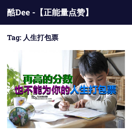
Skip
酷Dee -【正能量点赞】
to
content
没
有
Tag:
人生打包票
最
酷
只
有
更
酷