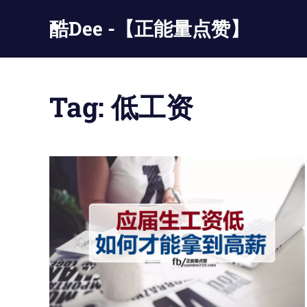
Skip
酷Dee -【正能量点赞】
to
content
没
有
最
Tag:
低工资
酷
只
有
更
酷