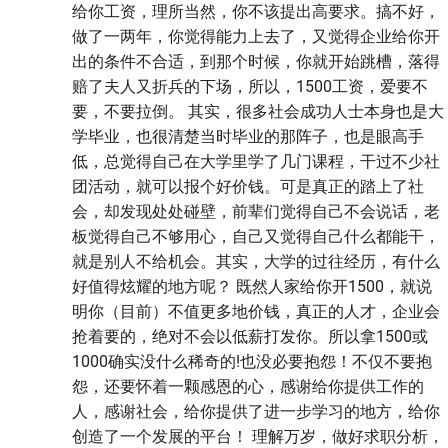
给你工资，理所当然，你不该提出高要求。搞不好，
做了一两年，你觉得能力上去了，又觉得企业给你开
出的条件不合适，到那个时候，你就开始跳槽，落得
赔了夫人又折兵的下场，所以，1500工资，爱要不
要，不要拉倒。 其实，很多社会成功人士本身也是大
学毕业，也很清楚当时毕业的那阵子，也是眼高手
低，总觉得自己在大学里学了几门课程，干过不少社
团活动，就可以报个好价钱。可是真正的踏上了社
会，却发现处处碰壁，前辈们觉得自己不会说话，老
板觉得自己不够用心，自己又觉得自己什么都能干，
就是别人不给机会。其实，大学的过往经历，有什么
好值得炫耀的地方呢？ 既然人家给你开1500，就说
明你（目前）不值更多地价钱，真正的人才，企业会
抢着要的，绝对不会以低薪打发你。所以拿1500或
1000确实没什么稀奇的!也没必要抱怨！不仅不要抱
怨，还要怀着一颗感恩的心，感谢给你提供工作的
人，感谢社会，给你提供了进一步学习的地方，给你
创造了一个发展的平台！ 理解万岁，做好求职分析，