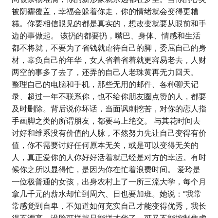
被阴霾覆盖，幸福会躲着你走，你的情绪就会变得更糟
糕。你要相信眼见的都是真实的，想改变就要从眼前和手
边的事做起。 该扔的都要扔，嘴巴、身体、情感和生活
都不将就，不要为了省钱就虐待自己的脚，委屈自己的身
材，辜负自己的年华，女人省着省着就更容易老去，人财
两空的事多了去了，还弄的自己人老珠黄再无力回天。
整理自己的电脑和手机，那些无用的邮件、各种聊天记
录、超过一年不联系你，也不给你朋友圈点赞的人，都要
及时删除。背后说你坏话，当面讽刺挖苦，对你的恋人指
手画脚之类的所谓朋友，都要马上绝交。 与其花时间去
讨好和维系没有价值的人脉，不然努力先让自己变得有价
值，你不需要讨好任何原本无关，或是可以变得无关的
人，真正爱你的人你好好活着就已经是对方的幸运。有时
候你之所以显得忙，是因为你在忙着浪费时间。 爱玲是
一位极普通的女孩，出身农村上了一所三流大学，每个月
拿几千元的薪水却忙到周六、日也要加班。她说：“我常
常感觉到自卑，不知道如何充实自己才能变得优秀，我长