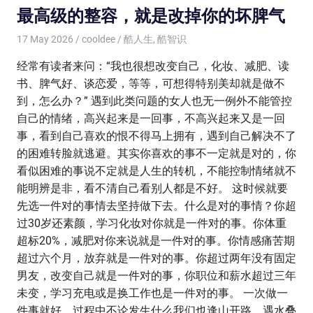
最高级的整容，就是改掉你的坏脾气
17 May 2026
cooldee
酷人生
,
酷智识
经常有读者来问：“我也很想改变自己，化妆、减肥、读
书、脾气好、谈恋爱，等等，可想得特别美却就是做不
到，怎么办？” 遇到此类问题的女人也无一例外不能管控
自己的情绪，高兴起来是一回事，不高兴起来又是一回
事，看到自己喜欢的恨不得马上拥有，遇到自己解决不了
的困难转脸就逃避。其实你喜欢的事不一定就是对的，你
看似困难的事说不定就是人生的转机，不能控制情绪就不
能明辨是非，看不清自己看别人都是不好。 这时候就要
先选一件对的事情去坚持做下去。什么是对的事情？你超
过30岁还素颜，学习化妆对你就是一件对的事。你体重
超标20%，减肥对你来说就是一件对的事。你情感痛苦期
超过六个月，放弃就是一件对的事。你超过两年没有固定
男友，改变自己就是一件对的事，你职位和薪水超过三年
未变，学习充电或是换工作也是一件对的事。 一次做一
件事就好，过程中不论发生什么我们也逢山开路、遇水叠