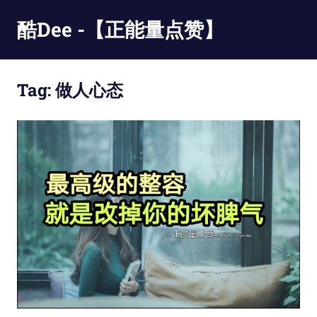
Skip
酷Dee -【正能量点赞】
to
content
没
有
Tag:
做人心态
最
酷
只
有
更
酷