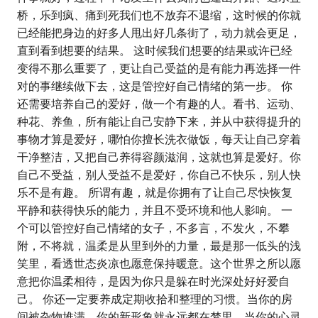
桥，乐到疯、痛到死我们也不放弃不退缩，这时候的你就
已经能把身边的好多人甩出好几条街了，动力就会更足，
直到看到想要的结果。 这时候我们想要的结果或许已经
变得不那么重要了，更让自己受益的是有能力再选择一件
对的事继续做下去，这是管控好自己情绪的第一步。 你
还需要培养自己的爱好，做一个有趣的人。看书、运动、
种花、养鱼，所有能让自己安静下来，并从中获得提升的
事物才算是爱好，哪怕你擅长洗衣做饭，每天让自己穿着
干净整洁，又把自己养得容颜滋润，这就也算是爱好。你
自己不受益，别人受益不是爱好，你自己不快乐，别人快
乐不是有趣。 所谓有趣，就是你拥有了让自己尽快恢复
平静和获得快乐的能力，并且不受环境和他人影响。 一
个可以管控好自己情绪的女子，不多言，不发火，不攀
附，不将就，温柔是从里到外的力量，最是那一低头的浅
笑里，看透世态炎凉也愿意保持暖意。这个世界之所以愿
意把你温柔相待，是因为你只是躲在时光深处好好爱自
己。 你还一定要养成定期收拾和整理的习惯。当你的房
间被杂物堆满，你的新形象就永远都在梦里。当你的心灵