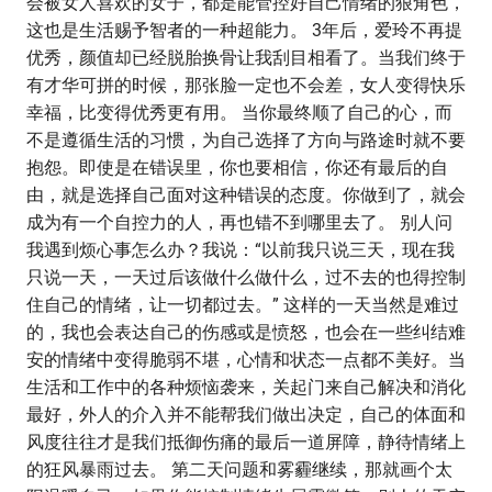
会被女人喜欢的女子，都是能管控好自己情绪的狠角色，
这也是生活赐予智者的一种超能力。 3年后，爱玲不再提
优秀，颜值却已经脱胎换骨让我刮目相看了。当我们终于
有才华可拼的时候，那张脸一定也不会差，女人变得快乐
幸福，比变得优秀更有用。 当你最终顺了自己的心，而
不是遵循生活的习惯，为自己选择了方向与路途时就不要
抱怨。即使是在错误里，你也要相信，你还有最后的自
由，就是选择自己面对这种错误的态度。你做到了，就会
成为有一个自控力的人，再也错不到哪里去了。 别人问
我遇到烦心事怎么办？我说：“以前我只说三天，现在我
只说一天，一天过后该做什么做什么，过不去的也得控制
住自己的情绪，让一切都过去。” 这样的一天当然是难过
的，我也会表达自己的伤感或是愤怒，也会在一些纠结难
安的情绪中变得脆弱不堪，心情和状态一点都不美好。当
生活和工作中的各种烦恼袭来，关起门来自己解决和消化
最好，外人的介入并不能帮我们做出决定，自己的体面和
风度往往才是我们抵御伤痛的最后一道屏障，静待情绪上
的狂风暴雨过去。 第二天问题和雾霾继续，那就画个太