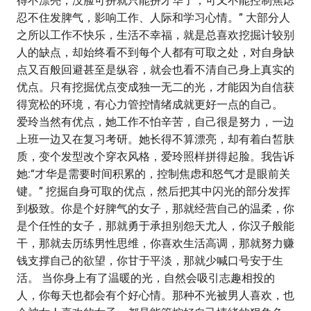
得不漂亮，没脸可拼就只能拼才华了，可又不能控制焦虑
忍不住发脾气，影响工作、人际和学习心情。” 大部分人
之所以工作不快乐，生活不幸福，就是总喜欢挖掘计较别
人的缺点，却始终看不到每个人都有可取之处，对自身缺
点又百般回避甚至是纵容，就会也看不清自己身上真实的
优点。只有挖掘优点变成独一无二的光，才能因为自信获
得宽松的环境，有心力管控情绪成就更好一点的自己。
爱玲当然有优点，她工作不怕辛苦，自己很是努力，一边
上班一边又在复习考研。她长得不算漂亮，却有着白皙肤
质，变个发型改个穿衣风格，爱玲照样拼得起脸。我告诉
她:“才华是需要时间积累的，控制焦虑和怒气才是眼前关
键。” 挖掘自身可取的优点，然后把其中闪光的部分发挥
到极致。你是个好脾气的女子，那就经营自己的温柔，你
是个任性的女子，那就勇于承担别怨天尤人，你汉子般能
干，那就去历练男性思维，你喜欢生活高调，那就努力赚
钱支撑自己的欲望，你甘于平淡，那就少喊口号安于生
活。 当你身上有了温暖的光，自然会吸引志趣相投的
人，你每天也都会有个好心情。那种不光被男人喜欢，也