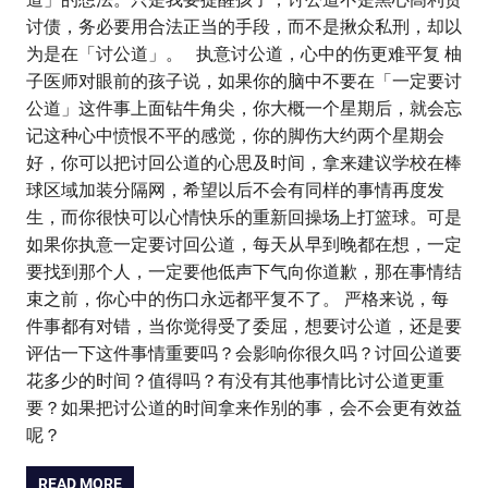
讨债，务必要用合法正当的手段，而不是揪众私刑，却以
为是在「讨公道」。 执意讨公道，心中的伤更难平复 柚
子医师对眼前的孩子说，如果你的脑中不要在「一定要讨
公道」这件事上面钻牛角尖，你大概一个星期后，就会忘
记这种心中愤恨不平的感觉，你的脚伤大约两个星期会
好，你可以把讨回公道的心思及时间，拿来建议学校在棒
球区域加装分隔网，希望以后不会有同样的事情再度发
生，而你很快可以心情快乐的重新回操场上打篮球。可是
如果你执意一定要讨回公道，每天从早到晚都在想，一定
要找到那个人，一定要他低声下气向你道歉，那在事情结
束之前，你心中的伤口永远都平复不了。 严格来说，每
件事都有对错，当你觉得受了委屈，想要讨公道，还是要
评估一下这件事情重要吗？会影响你很久吗？讨回公道要
花多少的时间？值得吗？有没有其他事情比讨公道更重
要？如果把讨公道的时间拿来作别的事，会不会更有效益
呢？
READ MORE