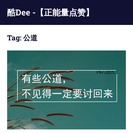
Skip
酷Dee -【正能量点赞】
to
content
没
有
Tag:
公道
最
酷
只
有
更
酷