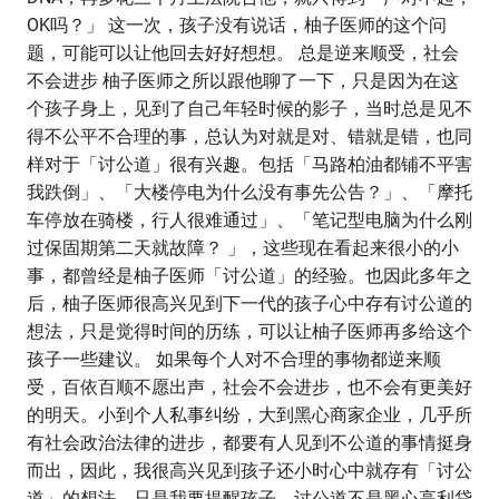
OK吗？」 这一次，孩子没有说话，柚子医师的这个问
题，可能可以让他回去好好想想。 总是逆来顺受，社会
不会进步 柚子医师之所以跟他聊了一下，只是因为在这
个孩子身上，见到了自己年轻时候的影子，当时总是见不
得不公平不合理的事，总认为对就是对、错就是错，也同
样对于「讨公道」很有兴趣。包括「马路柏油都铺不平害
我跌倒」、「大楼停电为什么没有事先公告？」、「摩托
车停放在骑楼，行人很难通过」、「笔记型电脑为什么刚
过保固期第二天就故障？ 」，这些现在看起来很小的小
事，都曾经是柚子医师「讨公道」的经验。也因此多年之
后，柚子医师很高兴见到下一代的孩子心中存有讨公道的
想法，只是觉得时间的历练，可以让柚子医师再多给这个
孩子一些建议。 如果每个人对不合理的事物都逆来顺
受，百依百顺不愿出声，社会不会进步，也不会有更美好
的明天。小到个人私事纠纷，大到黑心商家企业，几乎所
有社会政治法律的进步，都要有人见到不公道的事情挺身
而出，因此，我很高兴见到孩子还小时心中就存有「讨公
道」的想法。只是我要提醒孩子，讨公道不是黑心高利贷