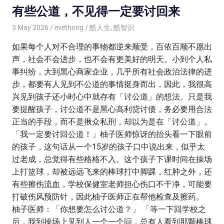
有些公道，不见得一定要讨回来
3 May 2026
evethong
酷人生
,
酷智识
如果每个人对不合理的事物都逆来顺受，百依百顺不愿出
声，社会不会进步，也不会有更美好的明天。小到个人私
事纠纷，大到黑心商家企业，几乎所有社会政治法律的进
步，都要有人见到不公道的事情挺身而出，因此，我很高
兴见到孩子还小时心中就存有「讨公道」的想法。只是我
要提醒孩子，讨公道不是黑心高利贷讨债，务必要用合法
正当的手段，而不是揪众私刑，却以为是在「讨公道」。
「我一定要讨回公道！」柚子医师惊讶的抬头看一下眼前
的孩子，这句话从一个15岁的孩子口中说出来，似乎太
过老成，总觉得有些格格不入。这个孩子下课时间在操场
上打篮球，却被远远飞来的棒球打中脚踝，红肿之外，还
有些擦伤流血，学校保健室老师担心伤口不干净，可能要
打破伤风预防针，因此柚子医师正在帮他检查及擦药。
柚子医师：「你想要怎么讨公道？」 「等一下回学校之
后，我到操场上见到人一个一个问，总有人看到那颗棒球