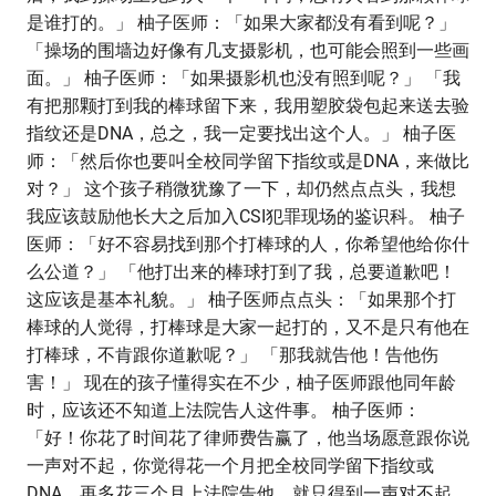
是谁打的。」 柚子医师：「如果大家都没有看到呢？」
「操场的围墙边好像有几支摄影机，也可能会照到一些画
面。」 柚子医师：「如果摄影机也没有照到呢？」 「我
有把那颗打到我的棒球留下来，我用塑胶袋包起来送去验
指纹还是DNA，总之，我一定要找出这个人。」 柚子医
师：「然后你也要叫全校同学留下指纹或是DNA，来做比
对？」 这个孩子稍微犹豫了一下，却仍然点点头，我想
我应该鼓励他长大之后加入CSI犯罪现场的鉴识科。 柚子
医师：「好不容易找到那个打棒球的人，你希望他给你什
么公道？」 「他打出来的棒球打到了我，总要道歉吧！
这应该是基本礼貌。」 柚子医师点点头：「如果那个打
棒球的人觉得，打棒球是大家一起打的，又不是只有他在
打棒球，不肯跟你道歉呢？」 「那我就告他！告他伤
害！」 现在的孩子懂得实在不少，柚子医师跟他同年龄
时，应该还不知道上法院告人这件事。 柚子医师：
「好！你花了时间花了律师费告赢了，他当场愿意跟你说
一声对不起，你觉得花一个月把全校同学留下指纹或
DNA，再多花三个月上法院告他，就只得到一声对不起，