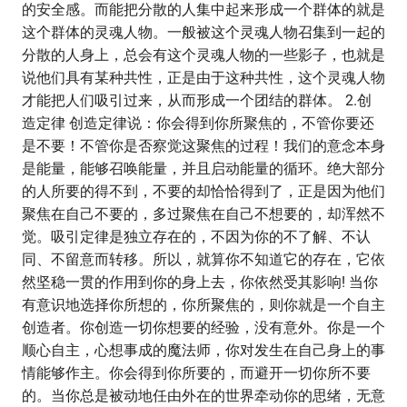
的安全感。而能把分散的人集中起来形成一个群体的就是
这个群体的灵魂人物。一般被这个灵魂人物召集到一起的
分散的人身上，总会有这个灵魂人物的一些影子，也就是
说他们具有某种共性，正是由于这种共性，这个灵魂人物
才能把人们吸引过来，从而形成一个团结的群体。 2.创
造定律 创造定律说：你会得到你所聚焦的，不管你要还
是不要！不管你是否察觉这聚焦的过程！我们的意念本身
是能量，能够召唤能量，并且启动能量的循环。绝大部分
的人所要的得不到，不要的却恰恰得到了，正是因为他们
聚焦在自己不要的，多过聚焦在自己不想要的，却浑然不
觉。吸引定律是独立存在的，不因为你的不了解、不认
同、不留意而转移。所以，就算你不知道它的存在，它依
然坚稳一贯的作用到你的身上去，你依然受其影响! 当你
有意识地选择你所想的，你所聚焦的，则你就是一个自主
创造者。你创造一切你想要的经验，没有意外。你是一个
顺心自主，心想事成的魔法师，你对发生在自己身上的事
情能够作主。你会得到你所要的，而避开一切你所不要
的。当你总是被动地任由外在的世界牵动你的思绪，无意