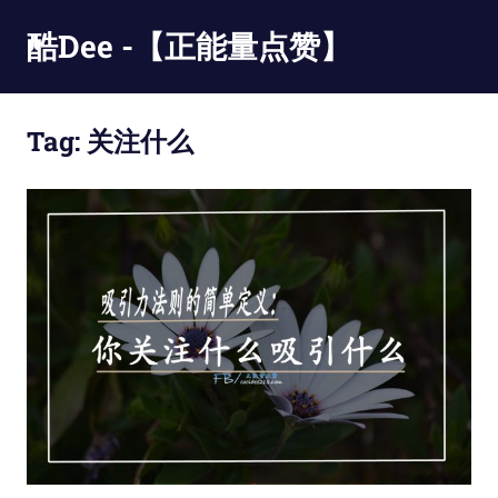
Skip
酷Dee -【正能量点赞】
to
content
没
有
Tag:
关注什么
最
酷
只
有
更
酷