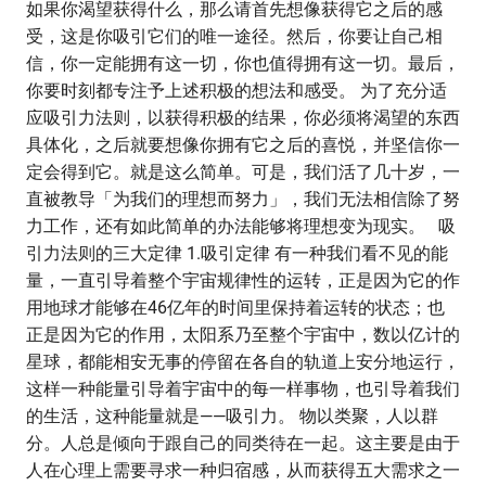
如果你渴望获得什么，那么请首先想像获得它之后的感
受，这是你吸引它们的唯一途径。然后，你要让自己相
信，你一定能拥有这一切，你也值得拥有这一切。最后，
你要时刻都专注予上述积极的想法和感受。 为了充分适
应吸引力法则，以获得积极的结果，你必须将渴望的东西
具体化，之后就要想像你拥有它之后的喜悦，并坚信你一
定会得到它。就是这么简单。可是，我们活了几十岁，一
直被教导「为我们的理想而努力」，我们无法相信除了努
力工作，还有如此简单的办法能够将理想变为现实。 吸
引力法则的三大定律 1.吸引定律 有一种我们看不见的能
量，一直引导着整个宇宙规律性的运转，正是因为它的作
用地球才能够在46亿年的时间里保持着运转的状态；也
正是因为它的作用，太阳系乃至整个宇宙中，数以亿计的
星球，都能相安无事的停留在各自的轨道上安分地运行，
这样一种能量引导着宇宙中的每一样事物，也引导着我们
的生活，这种能量就是——吸引力。 物以类聚，人以群
分。人总是倾向于跟自己的同类待在一起。这主要是由于
人在心理上需要寻求一种归宿感，从而获得五大需求之一