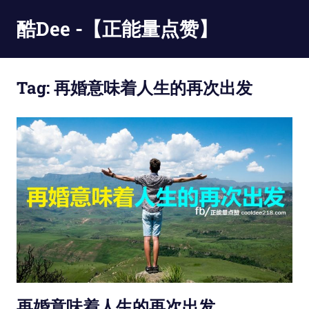
Skip
酷Dee -【正能量点赞】
to
content
没
有
Tag:
再婚意味着人生的再次出发
最
酷
只
有
更
酷
再婚意味着人生的再次出发