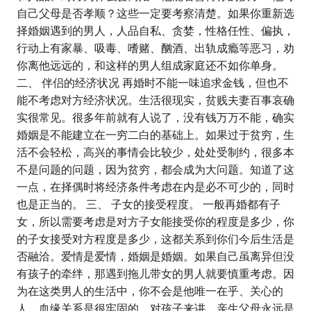
自己父母是否孝顺？这些一定要考察清楚。如果你重新选
择婚姻遇到的男人，人品自私、贪婪，性格任性、偏执，
行动上有家暴、吸毒、嗜赌、酗酒、出轨成瘾等恶习，劝
你离他远远的，和这样的男人组成家庭还不如你单身。
二、 伴侣的经济状况 再婚时不能一味追求金钱，但也不
能不考虑对方经济状况。生活很现实，贫贱夫妻百事哀确
实很常见。很多年前就有人说了，没有钱万万不能，确实
婚姻是不能建立在一穷二白的基础上。如果过于贫穷，生
活不会轻松，高兴的事情会比较少，处处受制约，很多本
不是问题的问题，因为贫穷，都会成为大问题。知道了这
一点，在择偶时将经济条件考虑在内是必不可少的，同时
也是正当的。 三、 子女的接受程度。 一般再婚都有子
女，所以需要考虑是对方子女能接受你的程度是多少，你
的子女接受对方程度是多少，这都关系到你们今后生活是
否融洽。爱情是爱情，婚姻是婚姻。如果自己虽离异但没
有孩子的牵绊，那遇到拖儿带女的男人就要慎重考虑。因
为在这类男人的生活中，你不会是他唯一在乎、关心的
人，血缘关系是很牢固的。对孩子来讲，亲生父母永远是