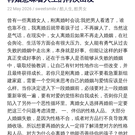
22 May 2026
sweetsmile
酷人生
,
酷男女
曾有一些离婚女人，刚离婚时会说:我把男人看透了，谁
也靠不住，我离婚后就带着孩子过，不再嫁人了。当然这
是气话，在现实中，女人离婚后如果不再走入婚姻，在社
会舆论、生活等方面会有很大压力。女人能有勇气从过去
失败的婚姻中走出来，本身就是好事。但能让这样的好事
真正变成好事的，还在于当事人是否能够从失败的婚姻
中，吸取经验教训，让自己有针对性地作出一些改变，并
且最终获得成长。若你只是刚离婚，建议不要着急重新组
建家庭，需要一个空间来思考自己的婚姻与爱情应该是什
么样。当你决定进入下一段婚姻前，必须要对上一段婚姻
重新审视一遍，要有对爱的觉悟和自我成长，否则你只是
陷入了另外一个恶性循环里。离婚女人选择再婚前一定要
把这三个问题考虑清楚。 一、伴侣的性格人品。 大部分
人婚姻失败，是因为性格不合，或者对方品行不良导致离
婚收场。所以想要再婚的女人一定得了解清楚对方的性格
和人品。对方为什么会离婚？他能否善待你的孩子？他对