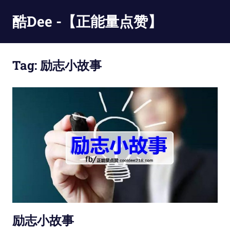
Skip
酷Dee -【正能量点赞】
to
content
没
有
Tag:
励志小故事
最
酷
只
有
更
酷
励志小故事