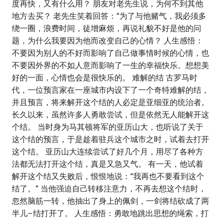
度再快，又有什么用？ 朋友对老先生说，为何不到其他
地方去买？ 老先生笑着回答：“为了与他赌气，我必须多
绕一圈，浪费时间，徒增麻烦，再说礼貌不好是他的问
题，为什么我要因为他而改变自己的心情？ 人生感悟：
不要因为别人的不好而影响了自己做事情时候的心情，也
不要因外界的不如人意而影响了一生的幸福快乐。想想美
好的一面，心情也会是很快乐的。 难解的结 古罗马时
代，一位预言家在一座城市内设下了一个奇特难解的结，
并且预言，将来解开这个结的人必定是亚细亚的统治者。
长久以来，虽然许多人勇敢尝试，但是依然无人能解开这
个结。 当时身为马其顿将军的亚历山大，也听说了关于
这个结的预言，于是趁着驻兵这个城市之时，试着去打开
这个结。 亚历山大连续尝试了好几个月，用尽了各种方
法都无法打开这个结，真是又急又气。 有一天，他试着
解开这个结又失败后，恨恨地说：“我再也不要看到这个
结了。” 当他强迫自己转移注意力，不再去想这个结时，
忽然脑筋一转，他抽出了身上的佩剑，一剑将结砍成了两
半儿–结打开了。 人生感悟：勇敢地跳出思想的绳索，打