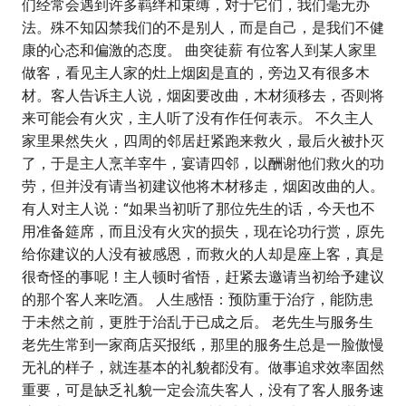
们经常会遇到许多羁绊和束缚，对于它们，我们毫无办
法。殊不知囚禁我们的不是别人，而是自己，是我们不健
康的心态和偏激的态度。 曲突徒薪 有位客人到某人家里
做客，看见主人家的灶上烟囱是直的，旁边又有很多木
材。客人告诉主人说，烟囱要改曲，木材须移去，否则将
来可能会有火灾，主人听了没有作任何表示。 不久主人
家里果然失火，四周的邻居赶紧跑来救火，最后火被扑灭
了，于是主人烹羊宰牛，宴请四邻，以酬谢他们救火的功
劳，但并没有请当初建议他将木材移走，烟囱改曲的人。
有人对主人说：“如果当初听了那位先生的话，今天也不
用准备筵席，而且没有火灾的损失，现在论功行赏，原先
给你建议的人没有被感恩，而救火的人却是座上客，真是
很奇怪的事呢！主人顿时省悟，赶紧去邀请当初给予建议
的那个客人来吃酒。 人生感悟：预防重于治疗，能防患
于未然之前，更胜于治乱于已成之后。 老先生与服务生
老先生常到一家商店买报纸，那里的服务生总是一脸傲慢
无礼的样子，就连基本的礼貌都没有。做事追求效率固然
重要，可是缺乏礼貌一定会流失客人，没有了客人服务速