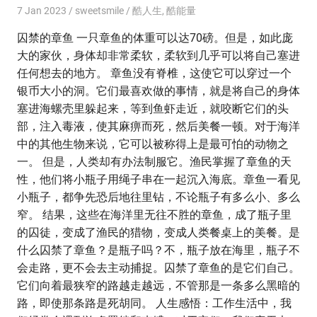
7 Jan 2023
sweetsmile
酷人生
,
酷能量
囚禁的章鱼 一只章鱼的体重可以达70磅。但是，如此庞
大的家伙，身体却非常柔软，柔软到几乎可以将自己塞进
任何想去的地方。 章鱼没有脊椎，这使它可以穿过一个
银币大小的洞。它们最喜欢做的事情，就是将自己的身体
塞进海螺壳里躲起来，等到鱼虾走近，就咬断它们的头
部，注入毒液，使其麻痹而死，然后美餐一顿。对于海洋
中的其他生物来说，它可以被称得上是最可怕的动物之
一。 但是，人类却有办法制服它。渔民掌握了章鱼的天
性，他们将小瓶子用绳子串在一起沉入海底。章鱼一看见
小瓶子，都争先恐后地往里钻，不论瓶子有多么小、多么
窄。 结果，这些在海洋里无往不胜的章鱼，成了瓶子里
的囚徒，变成了渔民的猎物，变成人类餐桌上的美餐。是
什么囚禁了章鱼？是瓶子吗？不，瓶子放在海里，瓶子不
会走路，更不会去主动捕捉。囚禁了章鱼的是它们自己。
它们向着最狭窄的路越走越远，不管那是一条多么黑暗的
路，即使那条路是死胡同。 人生感悟：工作生活中，我