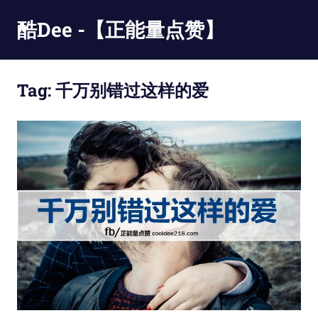
Skip
酷Dee -【正能量点赞】
to
content
没
有
Tag:
千万别错过这样的爱
最
酷
只
有
更
酷