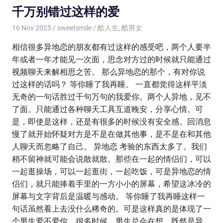
千万别错过这样的爱
16 Nov 2025
sweetsmile
酷人生
,
酷男女
相信很多异地恋的朋友都有过这样的感受吧，两个人要半
年或者一年才能见一次面，思念对方过的时候就只能通过
视频聊天来解相思之苦。 那么异地恋的那个，有对你说
过这样的话吗？ 等你睡了我再睡。 一直都觉得这样平淡
无奇的一句话胜过千句万句的我爱你。两个人异地，见不
了面。只能通过各种聊天工具互道晚安，分享心情。可
是，即使是这样，还是有很多的时候没有安全感。回消息
慢了就开始怀疑对方是不是在做其他事，是不是在和其他
人聊天而忽略了自己。 异地恋 考验的东西太多了。我们
稍不留神就可能会说散就散。那些在一起的情侣们，可以
一起逛操场，可以一起逛街，一起吃饭，可是异地恋的情
侣们，就只能捧着手里的一方小小的屏幕，希望这冰冷的
屏幕与文字背后是温暖与感动。 等你睡了我再睡这样一
句话虽然看上去没什么稀奇的。可是这样真的是体现了一
个男生爱不爱你。很多时候，男生总会在想，既然是异