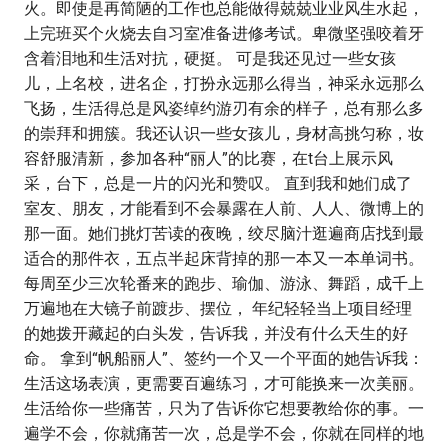
火。即使是再简陋的工作也总能做得兢兢业业风生水起，
上完班买个火烧去自习室准备进修考试。卑微坚强咬着牙
含着泪地和生活对抗，硬挺。 可是我还见过一些女孩
儿，上名校，进名企，打扮永远那么得当，神采永远那么
飞扬，生活得总是风姿绰约游刃有余的样子，总有那么多
的崇拜和拥簇。我还认识一些女孩儿，身材高挑匀称，妆
容舒服清新，参加各种“丽人”的比赛，在t台上展示风
采，台下，总是一片的闪光和赞叹。 直到我和她们成了
室友、朋友，才能看到不会暴露在人前、人人、微博上的
那一面。她们挑灯苦读的夜晚，绞尽脑汁逛遍商店找到最
适合的那件衣，五点半起床背掉的那一本又一本单词书。
每周至少三次轮番来的跑步、瑜伽、游泳、舞蹈，成千上
万遍地在大镜子前踱步、摆位， 年纪轻轻当上项目经理
的她拨开藏起的白头发，告诉我，并没有什么天生的好
命。 拿到“帆船丽人”、签约一个又一个平面的她告诉我：
生活这场表演，更需要百遍练习，才可能换来一次美丽。
生活给你一些痛苦，只为了告诉你它想要教给你的事。一
遍学不会，你就痛苦一次，总是学不会，你就在同样的地