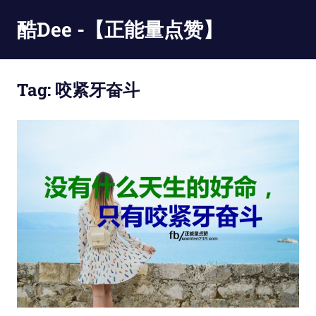
Skip
酷Dee -【正能量点赞】
to
content
没
有
Tag:
咬紧牙奋斗
最
酷
只
有
更
酷