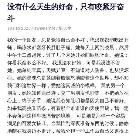
没有什么天生的好命，只有咬紧牙奋
斗
18 Feb 2025
sweetsmile
酷人生
我的一个朋友，总是觉得自己命不好，吃汉堡都能吃出苍
蝇，喝凉水都塞牙长胖肚子痛。她每天上网到凌晨，然后
中午十二点起床，过了几个月她开始间歇地吐血。她说：
你看我命多么不好。 我没法劝好她，可是我没法不管
她。她单纯天真，天赋异禀，不知道对人防备，也从没坏
心。她的灵魂总是紧绷着脸恼怒地瞪着这个世界，却不知
我们和这世界一样，爱她这真诚的小模样。 我的另一个
朋友，她说知道自己胖，交了男朋友也吵架，不把她放在
心上，终于分手，她说我心知肚明都是因为自己不够好。
如果我高挑又苗条，有着那个谁谁谁的天使容貌，我一定
不会落到这样卑微痛苦的境地。 可是她是那样一个容易
满足的可爱女孩儿。当我忙到深夜准备东西的时候，静静
地陪在我身边不走开，帮我分担一些工作后自己又累得上