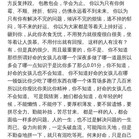
方反复摔跤。 包教包会，学会为止。 你以为只有你倒
霉、不顺、挫折、郁闷，仿佛永远看不到未来。 你以为
只有你有解决不完的问题，倾诉不完的烦恼，逃不掉的郁
闷，等不来的好运。 你以为大家都是等着天上掉好运，
砸到你，从此你衣食无忧，不用努力就很瘦很白很美，坐
等着让人羡慕。不用付出就有回报。 这样的人有没有？
有，但是真的很少。而且最重要的，你不是。 你不知道
那些所谓好命的女孩儿在哪一个深夜多做了哪一道题所以
多会了哪一点知识于是比你多了那么0.01分，你不知道，
好命的女孩儿也不会知道。 你不知道好命的女孩儿在哪
一顿饭比你少吃了哪些东西在哪一个体育场多跑了几百米
所以比你瘦比你美比你精神，你不知道，好命的女孩儿也
不会知道。 可是我猜测，她们都会知道，在年轻的时
候，不能懒惰，不能停下，要厚积薄发，要不留遗憾，要
拼尽全力。勤能补拙，苦尽甘来。 都是一样的人，都会
面临一样多的问题。人的一生，也不过是解决问题的一生
而已。奋力向前奔，一定头破血流，可能闯出天地，但是
不勤奋地拼一下，就只有混吃等死。何来好命，只是自己